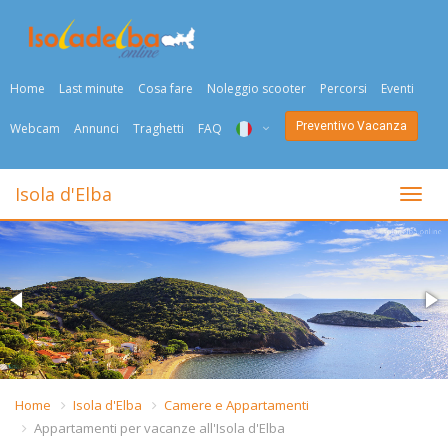
Home
Last minute
Cosa fare
Noleggio scooter
Percorsi
Eventi
Preventivo Vacanza
Webcam
Annunci
Traghetti
FAQ
ITA
Isola d'Elba
Togli
ENG
DEU
NED
FRA
PYC
Home
Isola d'Elba
Camere e Appartamenti
Appartamenti per vacanze all'Isola d'Elba
DAN