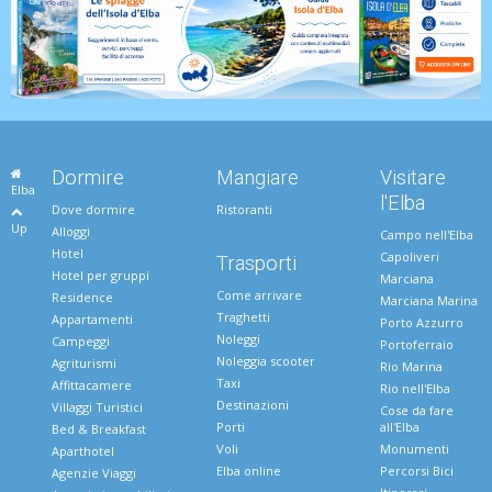
Dormire
Mangiare
Visitare
Elba
l'Elba
Dove dormire
Ristoranti
Up
Alloggi
Campo nell'Elba
Hotel
Capoliveri
Trasporti
Hotel per gruppi
Marciana
Come arrivare
Residence
Marciana Marina
Traghetti
Appartamenti
Porto Azzurro
Noleggi
Campeggi
Portoferraio
Noleggia scooter
Agriturismi
Rio Marina
Taxi
Affittacamere
Rio nell'Elba
Destinazioni
Villaggi Turistici
Cose da fare
Porti
all'Elba
Bed & Breakfast
Voli
Monumenti
Aparthotel
Elba online
Percorsi Bici
Agenzie Viaggi