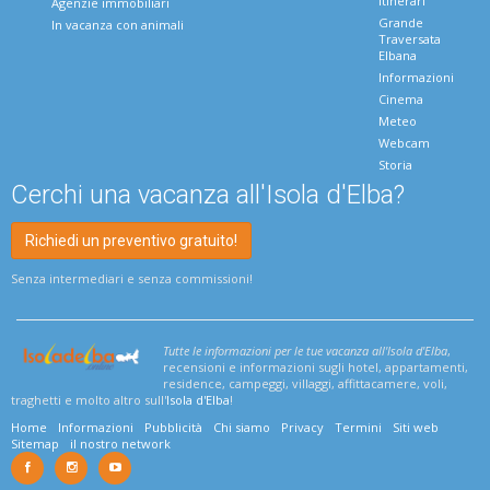
Itinerari
Agenzie immobiliari
Grande
In vacanza con animali
Traversata
Elbana
Informazioni
Cinema
Meteo
Webcam
Storia
Cerchi una vacanza all'Isola d'Elba?
Richiedi un preventivo gratuito!
Senza intermediari e senza commissioni!
Tutte le informazioni per le tue vacanza all'Isola d'Elba
,
recensioni e informazioni sugli hotel, appartamenti,
residence, campeggi, villaggi, affittacamere, voli,
traghetti e molto altro sull'
Isola d'Elba
!
Home
Informazioni
Pubblicità
Chi siamo
Privacy
Termini
Siti web
Sitemap
il nostro network