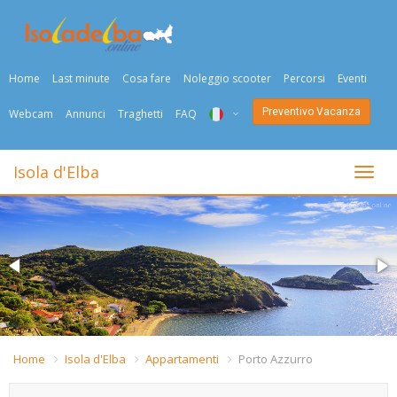
Home
Last minute
Cosa fare
Noleggio scooter
Percorsi
Eventi
Preventivo Vacanza
Webcam
Annunci
Traghetti
FAQ
ITA
Isola d'Elba
Togli
ENG
DEU
NED
FRA
PYC
Home
Isola d'Elba
Appartamenti
Porto Azzurro
DAN