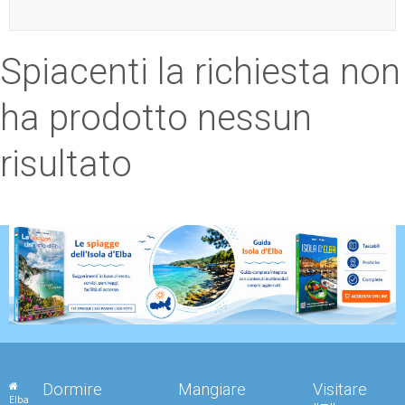
ESP
Spiacenti la richiesta non
SLO
ha prodotto nessun
risultato
Dormire
Mangiare
Visitare
Elba