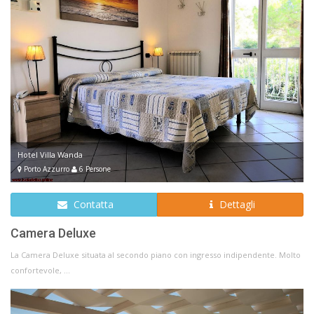
Hotel Villa Wanda
Porto Azzurro
6 Persone
Contatta
Dettagli
Camera Deluxe
La Camera Deluxe situata al secondo piano con ingresso indipendente. Molto
confortevole, ...