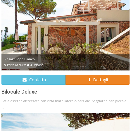
Resort Capo Bianco
Porto Azzurro
4 Persone
Contatta
Dettagli
Bilocale Deluxe
Patio esterno attrezzato con vista mare laterale/parziale. Soggiorno con piccola
...