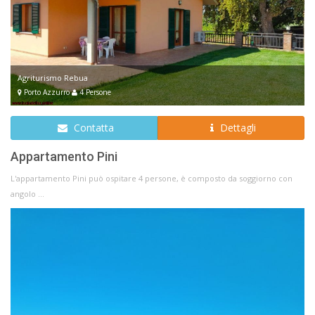
Agriturismo Rebua
Porto Azzurro
4 Persone
Contatta
Dettagli
Appartamento Pini
L'appartamento Pini può ospitare 4 persone, è composto da soggiorno con
angolo ...