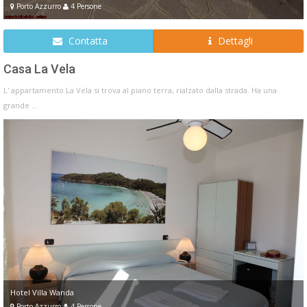
Porto Azzurro
4 Persone
Contatta
Dettagli
Casa La Vela
L' appartamento La Vela si trova al piano terra, rialzato dalla strada. Ha una
grande ...
Hotel Villa Wanda
Porto Azzurro
4 Persone