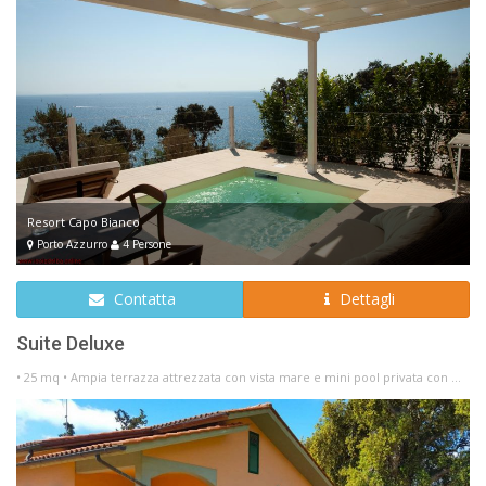
Resort Capo Bianco
Porto Azzurro
4 Persone
Contatta
Dettagli
Suite Deluxe
• 25 mq • Ampia terrazza attrezzata con vista mare e mini pool privata con ...