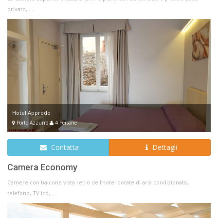
privato, ...
Hotel Approdo
Porto Azzurro
4 Persone
Contatta
Dettagli
Camera Economy
Camere con balcone vista retro dell'hotel dotate di aria condizionata,
telefono, TV lcd, ...