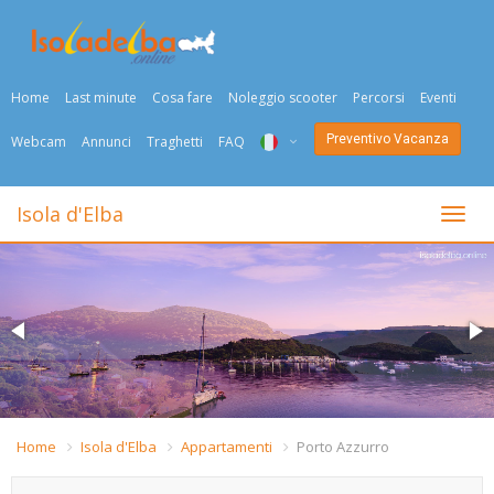
Home
Last minute
Cosa fare
Noleggio scooter
Percorsi
Eventi
Preventivo Vacanza
Webcam
Annunci
Traghetti
FAQ
ITA
Isola d'Elba
Togli
ENG
DEU
NED
FRA
PYC
Home
Isola d'Elba
Appartamenti
Porto Azzurro
DAN