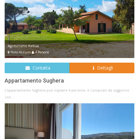
Agriturismo Rebua
Porto Azzurro
4 Persone
Contatta
Dettagli
Appartamento Sughera
L'appartamento Sughera può ospitare 4 persone, è composto da soggiorno
con ...