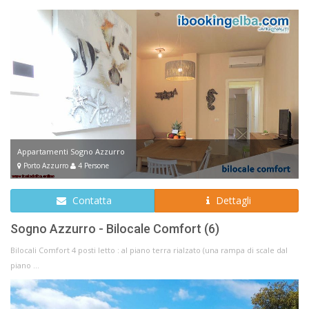
Appartamenti Sogno Azzurro
Porto Azzurro
4 Persone
Contatta
Dettagli
Sogno Azzurro - Bilocale Comfort (6)
Bilocali Comfort 4 posti letto : al piano terra rialzato (una rampa di scale dal
piano ...