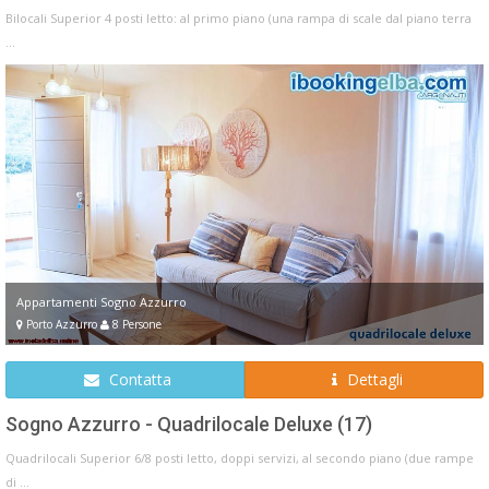
Bilocali Superior 4 posti letto: al primo piano (una rampa di scale dal piano terra
...
Appartamenti Sogno Azzurro
Porto Azzurro
8 Persone
Contatta
Dettagli
Sogno Azzurro - Quadrilocale Deluxe (17)
Quadrilocali Superior 6/8 posti letto, doppi servizi, al secondo piano (due rampe
di ...