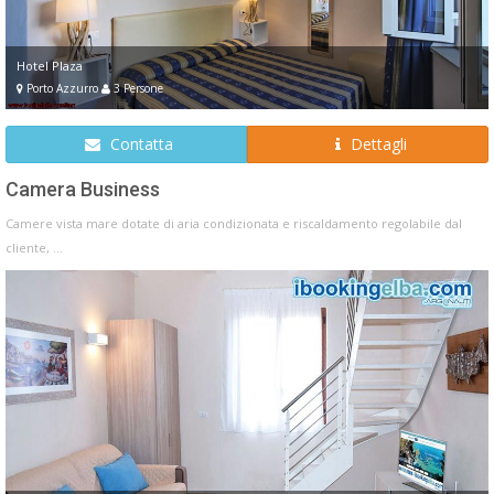
Hotel Plaza
Porto Azzurro
3 Persone
Contatta
Dettagli
Camera Business
Camere vista mare dotate di aria condizionata e riscaldamento regolabile dal
cliente, ...