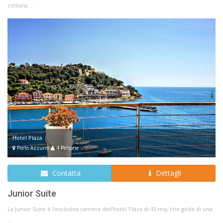
cottura, ...
Hotel Plaza
Porto Azzurro
4 Persone
Contatta
Dettagli
Junior Suite
La Junior Suite è l'esclusiva camera dell'hotel Plaza di 45 mq, che gode di una
...