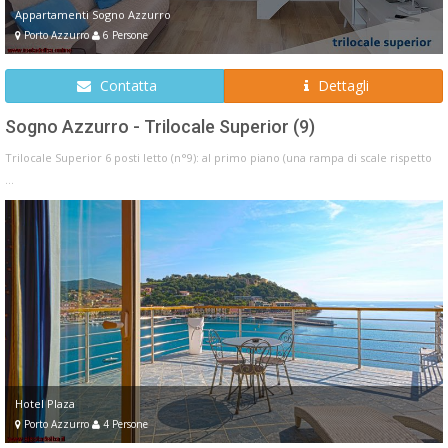
Appartamenti Sogno Azzurro
Porto Azzurro
6 Persone
Contatta
Dettagli
Sogno Azzurro - Trilocale Superior (9)
Trilocale Superior 6 posti letto (n°9): al primo piano (una rampa di scale rispetto
...
Hotel Plaza
Porto Azzurro
4 Persone