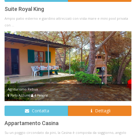
Suite Royal King
Ampio patio esterno e giardino attrezzati con vista mare e mini pool privata
con ...
Agriturismo Rebua
Porto Azzurro
4 Persone
Contatta
Dettagli
Appartamento Casina
Su un poggio circondato da pini, la Casina è composta da soggiorno, angolo