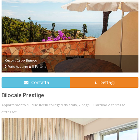
Resort Capo Bianco
Porto Azzurro
5 Persone
Contatta
Dettagli
Bilocale Prestige
Appartamento su due livelli collegati da scala, 2 bagni. Giardino e terrazza
attrezzati ...