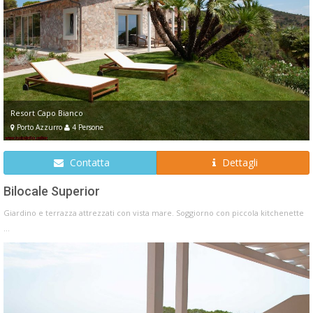
Resort Capo Bianco
Porto Azzurro
4 Persone
Contatta
Dettagli
Bilocale Superior
Giardino e terrazza attrezzati con vista mare. Soggiorno con piccola kitchenette
...