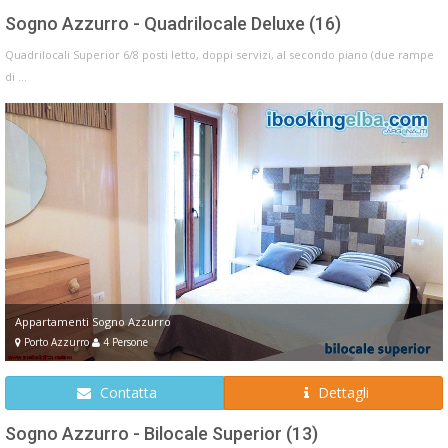
Sogno Azzurro - Quadrilocale Deluxe (16)
Quadrilocali Superior 6/8 posti letto, doppi servizi, al secondo piano (due rampe
di ...
Appartamenti Sogno Azzurro
Porto Azzurro
4 Persone
Contatta
Dettagli
Sogno Azzurro - Bilocale Superior (13)