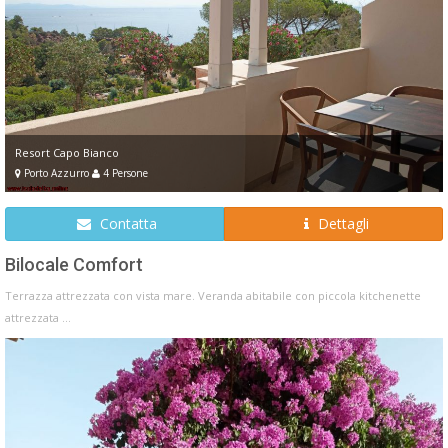
Resort Capo Bianco
Porto Azzurro
4 Persone
Contatta
Dettagli
Bilocale Comfort
Terrazza attrezzata con vista mare. Veranda abitabile con piccola kitchenette
attrezzata ...