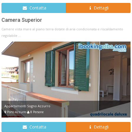
Contatta
Dettagli
Camera Superior
Camere vista mare al piano terra dotate di aria condizionata e riscaldamento
regolabile ...
Appartamenti Sogno Azzurro
Porto Azzurro
8 Persone
Contatta
Dettagli