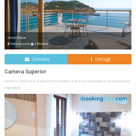
Hotel Plaza
Porto Azzurro
4 Persone
Contatta
Dettagli
Camera Superior
Camere vista mare al piano terra dotate di aria condizionata e riscaldamento
regolabile ...