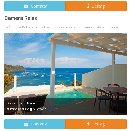
Contatta
Dettagli
Camera Relax
La Camera Relax situata al primo piano con balconcino e vista panoramica ...
Resort Capo Bianco
Porto Azzurro
5 Persone
Contatta
Dettagli