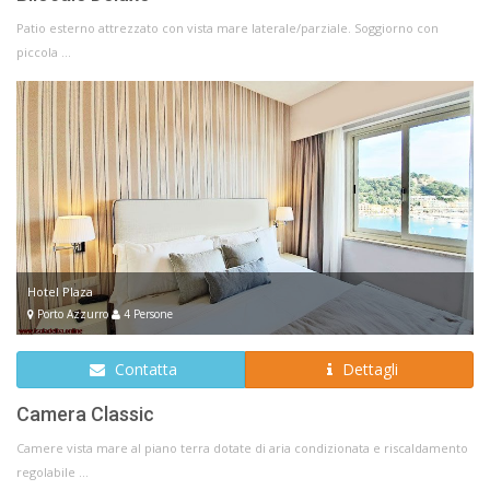
Patio esterno attrezzato con vista mare laterale/parziale. Soggiorno con
piccola ...
Hotel Plaza
Porto Azzurro
4 Persone
Contatta
Dettagli
Camera Classic
Camere vista mare al piano terra dotate di aria condizionata e riscaldamento
regolabile ...