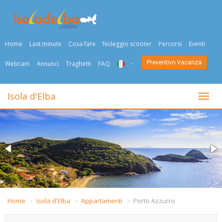
Home
Last minute
Cosa fare
Noleggio scooter
Percorsi
Eventi
Preventivo Vacanza
Webcam
Annunci
Traghetti
FAQ
ITA
Isola d'Elba
Togli
ENG
DEU
NED
FRA
PYC
Home
Isola d'Elba
Appartamenti
Porto Azzurro
DAN