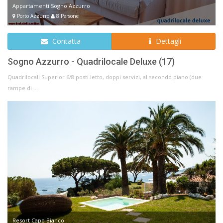
Appartamenti Sogno Azzurro
Porto Azzurro
8 Persone
Contatta
Dettagli
Sogno Azzurro - Quadrilocale Deluxe (17)
Quadrilocali Superior 6/8 posti letto, doppi servizi, al secondo piano (due
rampe di ...
Resort Capo Bianco