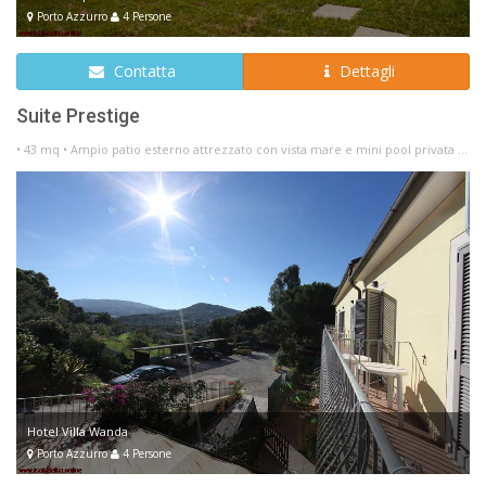
Porto Azzurro
4 Persone
Contatta
Dettagli
Suite Prestige
• 43 mq • Ampio patio esterno attrezzato con vista mare e mini pool privata ...
Hotel Villa Wanda
Porto Azzurro
4 Persone