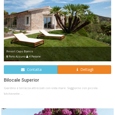
Resort Capo Bianco
Porto Azzurro
4 Persone
Contatta
Dettagli
Bilocale Superior
Giardino e terrazza attrezzati con vista mare. Soggiorno con piccola
kitchenette ...