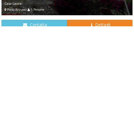
Casa Laura
Porto Azzurro
5 Persone
Contatta
Dettagli
Casa Conchiglie
L' appartamento di trova al primo piano con balcone. È composto da soggiorno ...
Hotel Approdo
Porto Azzurro
4 Persone