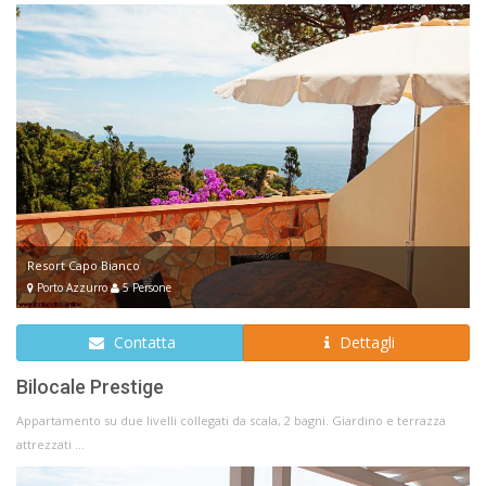
Resort Capo Bianco
Porto Azzurro
5 Persone
Contatta
Dettagli
Bilocale Prestige
Appartamento su due livelli collegati da scala, 2 bagni. Giardino e terrazza
attrezzati ...