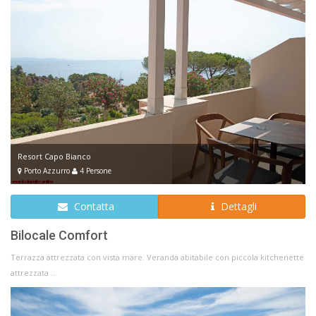
Resort Capo Bianco
Porto Azzurro
4 Persone
Contatta
Dettagli
Bilocale Comfort
Terrazza attrezzata con vista mare. Veranda abitabile con piccola kitchenette
attrezzata ...