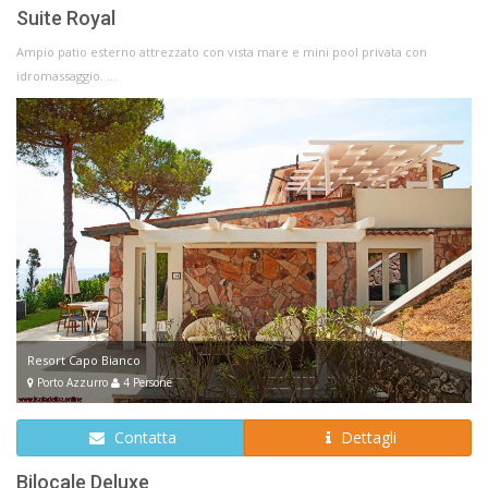
Suite Royal
Ampio patio esterno attrezzato con vista mare e mini pool privata con
idromassaggio. ...
Resort Capo Bianco
Porto Azzurro
4 Persone
Contatta
Dettagli
Bilocale Deluxe