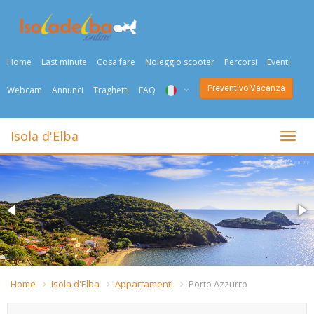
Home
Last minute
Cosa fare
Noleggio scooter
Percorsi
Eventi
Preventivo Vacanza
Webcam
Annunci
Traghetti
FAQ
ITA
Isola d'Elba
Togli
ENG
DEU
NED
FRA
PYC
Home
Isola d'Elba
Appartamenti
Porto Azzurro
DAN