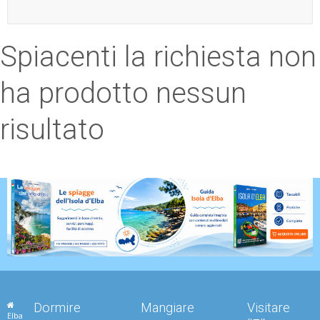
ESP
Spiacenti la richiesta non
SLO
ha prodotto nessun
risultato
Dormire
Mangiare
Visitare
Elba