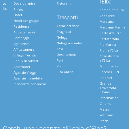
l'Elba
Dove dormire
Ristoranti
Up
Alloggi
Campo nell'Elba
Hotel
Capoliveri
Trasporti
Hotel per gruppi
Marciana
Come arrivare
Residence
Marciana Marina
Traghetti
Appartamenti
Porto Azzurro
Noleggi
Campeggi
Portoferraio
Noleggia scooter
Agriturismi
Rio Marina
Taxi
Affittacamere
Rio nell'Elba
Destinazioni
Villaggi Turistici
Cose da fare
Porti
all'Elba
Bed & Breakfast
Voli
Monumenti
Aparthotel
Elba online
Percorsi Bici
Agenzie Viaggi
Itinerari
Agenzie immobiliari
Grande
In vacanza con animali
Traversata
Elbana
Informazioni
Cinema
Meteo
Webcam
Storia
Cerchi una vacanza all'Isola d'Elba?