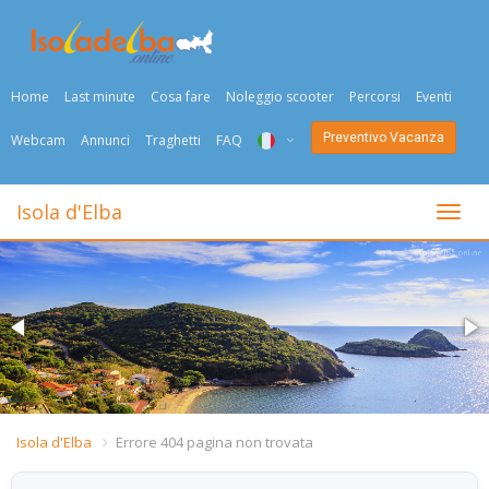
Home
Last minute
Cosa fare
Noleggio scooter
Percorsi
Eventi
Preventivo Vacanza
Webcam
Annunci
Traghetti
FAQ
ITA
Isola d'Elba
Togli
ENG
DEU
NED
FRA
PYC
Isola d'Elba
Errore 404 pagina non trovata
DAN