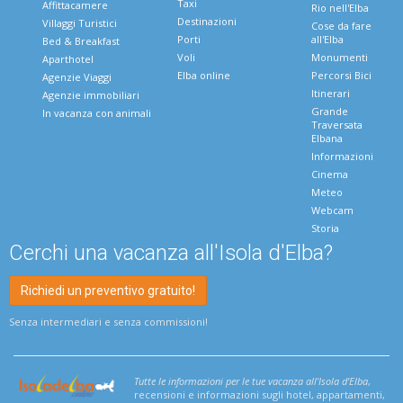
Taxi
Affittacamere
Rio nell'Elba
Destinazioni
Villaggi Turistici
Cose da fare
Porti
all'Elba
Bed & Breakfast
Voli
Monumenti
Aparthotel
Elba online
Percorsi Bici
Agenzie Viaggi
Itinerari
Agenzie immobiliari
Grande
In vacanza con animali
Traversata
Elbana
Informazioni
Cinema
Meteo
Webcam
Storia
Cerchi una vacanza all'Isola d'Elba?
Richiedi un preventivo gratuito!
Senza intermediari e senza commissioni!
Tutte le informazioni per le tue vacanza all'Isola d'Elba
,
recensioni e informazioni sugli hotel, appartamenti,