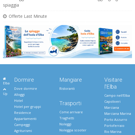
spiaggia
Offerte Last Minute
Dormire
Mangiare
Visitare
Elba
l'Elba
Dove dormire
Ristoranti
Up
Alloggi
Campo nell'Elba
Hotel
Capoliveri
Trasporti
Hotel per gruppi
Marciana
Come arrivare
Residence
Marciana Marina
Traghetti
Appartamenti
Porto Azzurro
Noleggi
Campeggi
Portoferraio
Noleggia scooter
Agriturismi
Rio Marina