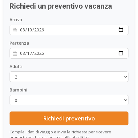
Richiedi un preventivo vacanza
ESP
Arrivo
SLO
Partenza
Adulti
Bambini
Compila i dati di viaggio e invia la richiesta per ricevere
proposte per la tua vacanza all’Isola d’Elba.