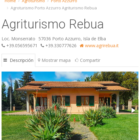
Home
Agroturismo
Porto Azzurro
Agroturismo Porto Azzurro Agriturismo Rebua
ESP
Agriturismo Rebua
SLO
Loc. Monserrato
57036 Porto Azzurro, Isla de Elba
+39.056595671
+39.330777626
www.agrirebua.it
Descripción
Mostrar mapa
Compartir