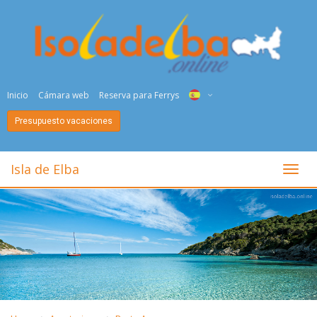
Inicio
Cámara web
Reserva para Ferrys
Presupuesto vacaciones
ITA
ENG
Isla de Elba
toggl
DEU
NED
FRA
PYC
DAN