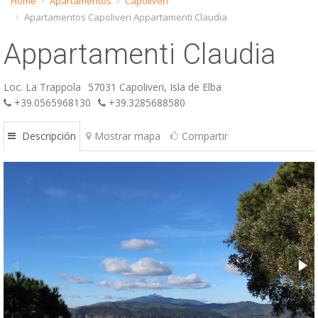
Home
Apartamentos
Capoliveri
Apartamentos Capoliveri Appartamenti Claudia
ESP
Appartamenti Claudia
SLO
Loc. La Trappola
57031 Capoliveri, Isla de Elba
+39.0565968130
+39.3285688580
Descripción
Mostrar mapa
Compartir