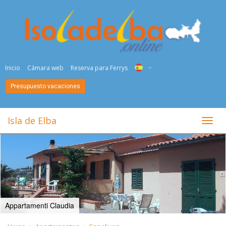
Inicio
Cámara web
Reserva para Ferrys
Presupuesto vacaciones
ITA
ENG
Isla de Elba
toggl
DEU
NED
FRA
PYC
Appartamenti Claudia
DAN