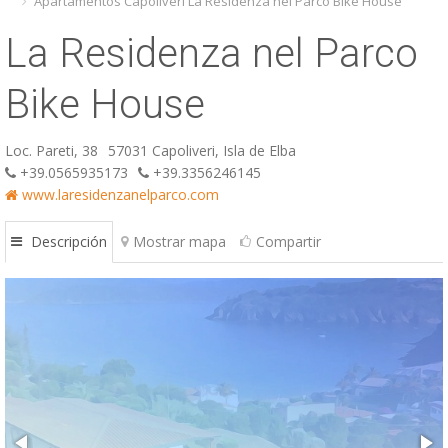
Apartamentos Capoliveri La Residenza nel Parco Bike House
ESP
La Residenza nel Parco
SLO
Bike House
Loc. Pareti, 38
57031 Capoliveri, Isla de Elba
+39.0565935173
+39.3356246145
www.laresidenzanelparco.com
Descripción
Mostrar mapa
Compartir