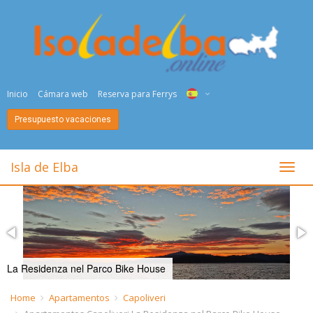
Inicio
Cámara web
Reserva para Ferrys
Presupuesto vacaciones
ITA
ENG
Isla de Elba
toggl
DEU
NED
FRA
La Residenza nel Parco Bike House
PYC
Home
Apartamentos
Capoliveri
DAN