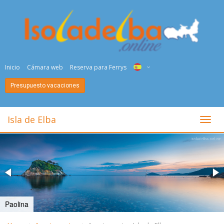
Inicio
Cámara web
Reserva para Ferrys
Presupuesto vacaciones
ITA
ENG
Isla de Elba
toggl
DEU
NED
FRA
PYC
Paolina
DAN