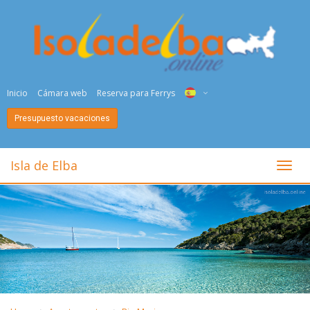
Inicio
Cámara web
Reserva para Ferrys
Presupuesto vacaciones
ITA
ENG
Isla de Elba
toggl
DEU
NED
FRA
PYC
DAN