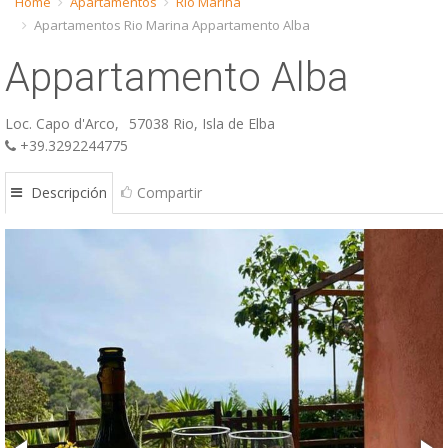
Home
Apartamentos
Rio Marina
Apartamentos Rio Marina Appartamento Alba
ESP
Appartamento Alba
SLO
Loc. Capo d'Arco,
57038 Rio, Isla de Elba
+39.3292244775
Descripción
Compartir