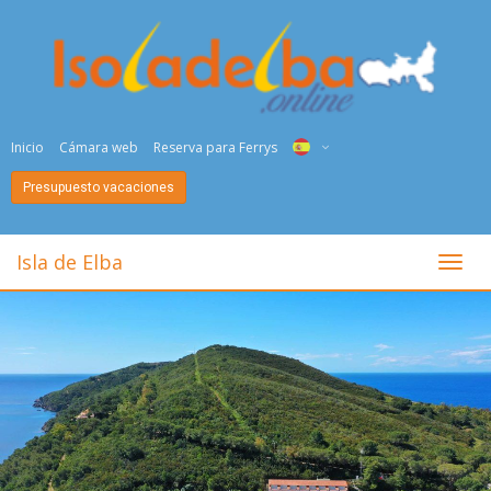
Inicio
Cámara web
Reserva para Ferrys
Presupuesto vacaciones
ITA
ENG
Isla de Elba
toggl
DEU
NED
FRA
PYC
DAN