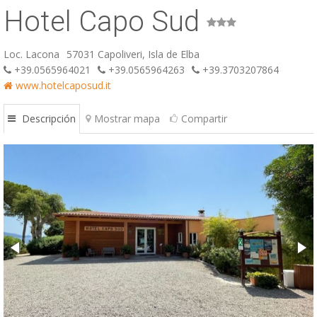
Hotel Capo Sud
ESP
SLO
Loc. Lacona
57031 Capoliveri, Isla de Elba
+39.0565964021
+39.0565964263
+39.3703207864
www.hotelcaposud.it
Descripción
Mostrar mapa
Compartir