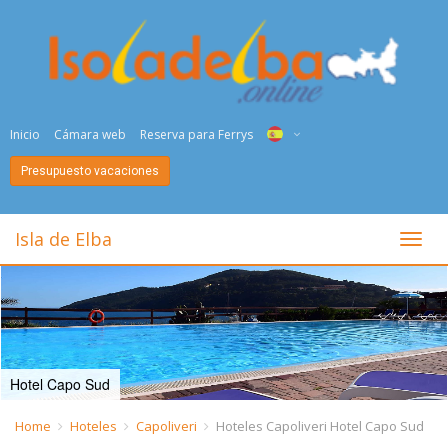
Inicio
Cámara web
Reserva para Ferrys
Presupuesto vacaciones
ITA
ENG
Isla de Elba
toggl
DEU
NED
FRA
Hotel Capo Sud
PYC
Home
Hoteles
Capoliveri
Hoteles Capoliveri Hotel Capo Sud
DAN