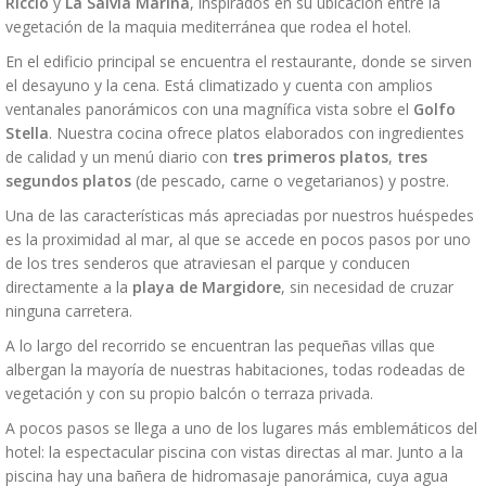
Riccio
y
La Salvia Marina
, inspirados en su ubicación entre la
vegetación de la maquia mediterránea que rodea el hotel.
En el edificio principal se encuentra el restaurante, donde se sirven
el desayuno y la cena. Está climatizado y cuenta con amplios
ventanales panorámicos con una magnífica vista sobre el
Golfo
Stella
. Nuestra cocina ofrece platos elaborados con ingredientes
de calidad y un menú diario con
tres primeros platos
,
tres
segundos platos
(de pescado, carne o vegetarianos) y postre.
Una de las características más apreciadas por nuestros huéspedes
es la proximidad al mar, al que se accede en pocos pasos por uno
de los tres senderos que atraviesan el parque y conducen
directamente a la
playa de Margidore
, sin necesidad de cruzar
ninguna carretera.
A lo largo del recorrido se encuentran las pequeñas villas que
albergan la mayoría de nuestras habitaciones, todas rodeadas de
vegetación y con su propio balcón o terraza privada.
A pocos pasos se llega a uno de los lugares más emblemáticos del
hotel: la espectacular piscina con vistas directas al mar. Junto a la
piscina hay una bañera de hidromasaje panorámica, cuya agua