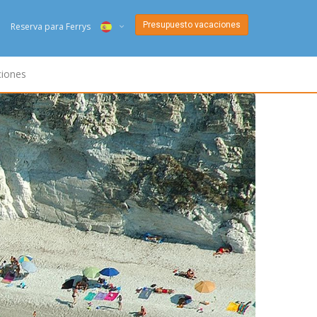
Presupuesto vacaciones
b
Reserva para Ferrys
ITA
ciones
ENG
DEU
NED
FRA
PYC
DAN
ESP
SLO