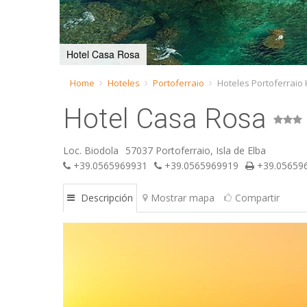
Hotel Casa Rosa
Home
Hoteles
Portoferraio
Hoteles Portoferraio
Hotel Casa Rosa
Loc. Biodola
57037 Portoferraio, Isla de Elba
+39.0565969931
+39.0565969919
+39.05659
Descripción
Mostrar mapa
Compartir