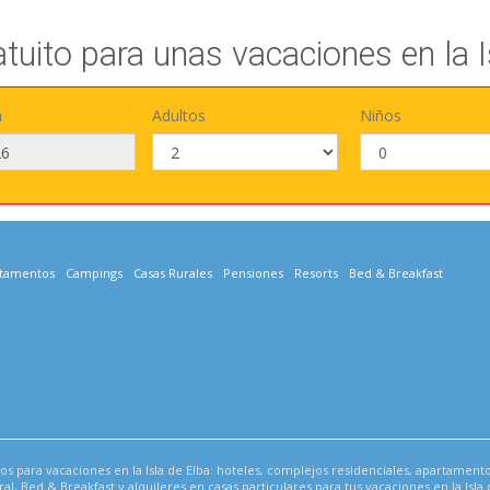
atuito para unas vacaciones en la I
a
Adultos
Niños
tamentos
Campings
Casas Rurales
Pensiones
Resorts
Bed & Breakfast
os para vacaciones en la Isla de Elba: hoteles, complejos residenciales, apartament
al, Bed & Breakfast y alquileres en casas particulares para tus vacaciones en la Isla 