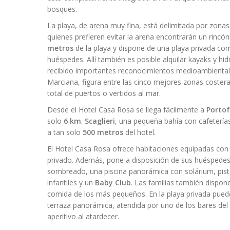
bosques.
La playa, de arena muy fina, está delimitada por zona
quienes prefieren evitar la arena encontrarán un rincón
metros
de la playa y dispone de una playa privada c
huéspedes. Allí también es posible alquilar kayaks y hid
recibido importantes reconocimientos medioambientale
Marciana, figura entre las cinco mejores zonas costeras
total de puertos o vertidos al mar.
Desde el Hotel Casa Rosa se llega fácilmente a
Portof
solo
6 km
.
Scaglieri
, una pequeña bahía con cafeterías
a tan solo
500 metros
del hotel.
El Hotel Casa Rosa ofrece habitaciones equipadas con 
privado. Además, pone a disposición de sus huéspede
sombreado, una piscina panorámica con solárium, pist
infantiles y un
Baby Club
. Las familias también dispon
comida de los más pequeños. En la playa privada puede
terraza panorámica, atendida por uno de los bares del h
aperitivo al atardecer.