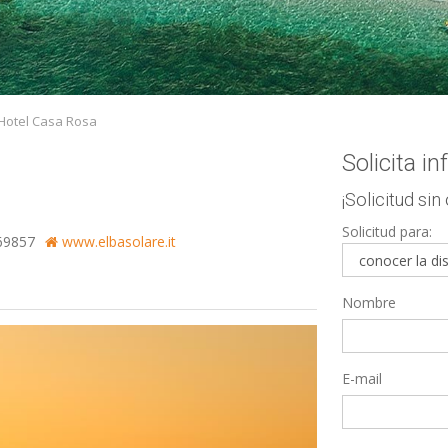
 Hotel Casa Rosa
Solicita i
¡Solicitud sin
Solicitud para:
69857
www.elbasolare.it
Nombre
E-mail