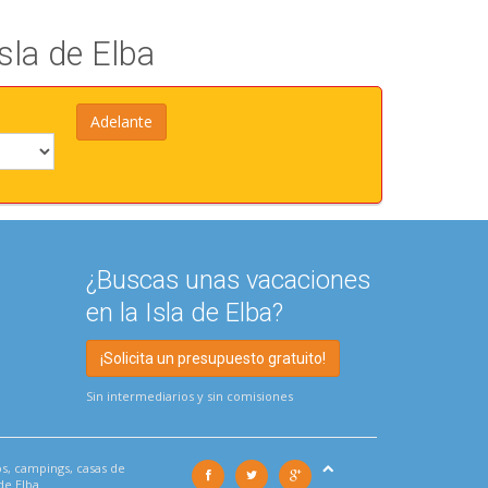
sla de Elba
¿Buscas unas vacaciones
en la Isla de Elba?
¡Solicita un presupuesto gratuito!
Sin intermediarios y sin comisiones
os, campings, casas de
de Elba