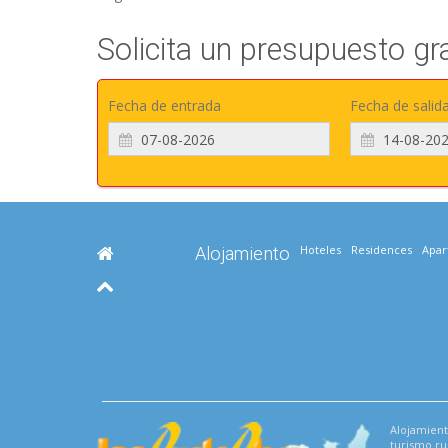
Solicita un presupuesto gr
Fecha de entrada
Fecha de salid
Hoteles
Residences
Apar
Alojamiento
Alojamient
turismo rur