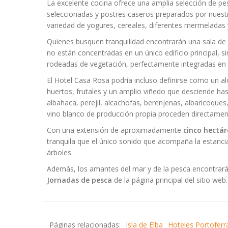
La excelente cocina ofrece una amplia selección de p
seleccionadas y postres caseros preparados por nuestr
variedad de yogures, cereales, diferentes mermeladas y
Quienes busquen tranquilidad encontrarán una sala de l
no están concentradas en un único edificio principal, 
rodeadas de vegetación, perfectamente integradas en 
El Hotel Casa Rosa podría incluso definirse como un a
huertos, frutales y un amplio viñedo que desciende ha
albahaca, perejil, alcachofas, berenjenas, albaricoques,
vino blanco de producción propia proceden directament
Con una extensión de aproximadamente
cinco hectár
tranquila que el único sonido que acompaña la estancia 
árboles.
Además, los amantes del mar y de la pesca encontrará
Jornadas de pesca
de la página principal del sitio web.
Páginas relacionadas:
Isla de Elba
Hoteles Portoferr