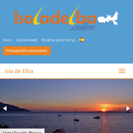
Inicio
Cámara web
Reserva para Ferrys
Presupuesto vacaciones
ITA
ENG
Isla de Elba
toggl
DEU
NED
FRA
PYC
DAN