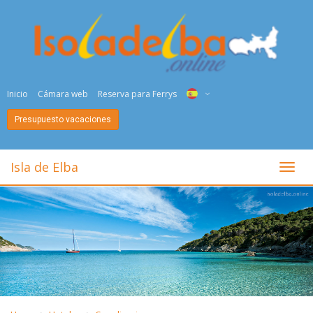
Inicio
Cámara web
Reserva para Ferrys
Presupuesto vacaciones
ITA
ENG
Isla de Elba
toggl
DEU
NED
FRA
PYC
DAN