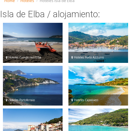
Home
Hoteles
Hoteles Isla de Elba
ESP
Isla de Elba
/ alojamiento:
SLO
Hoteles Campo nell'Elba
Hoteles Porto Azzurro
Hoteles Portoferraio
Hoteles Capoliveri