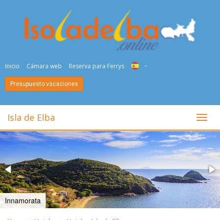
Inicio
Cámara web
Reserva para Ferrys
Presupuesto vacaciones
ITA
ENG
Isla de Elba
toggl
DEU
NED
FRA
PYC
Fetovaia
DAN