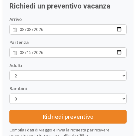
Richiedi un preventivo vacanza
ESP
Arrivo
SLO
Partenza
Adulti
Bambini
Compila i dati di viaggio e invia la richiesta per ricevere
proposte per la tua vacanza all’Isola d’Elba.