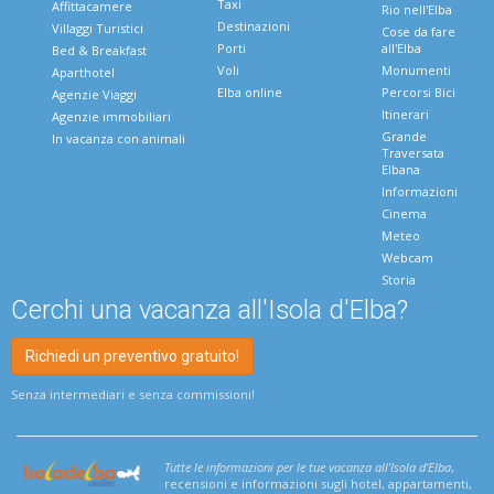
Taxi
Affittacamere
Rio nell'Elba
Destinazioni
Villaggi Turistici
Cose da fare
Porti
all'Elba
Bed & Breakfast
Voli
Monumenti
Aparthotel
Elba online
Percorsi Bici
Agenzie Viaggi
Itinerari
Agenzie immobiliari
Grande
In vacanza con animali
Traversata
Elbana
Informazioni
Cinema
Meteo
Webcam
Storia
Cerchi una vacanza all'Isola d'Elba?
Richiedi un preventivo gratuito!
Senza intermediari e senza commissioni!
Tutte le informazioni per le tue vacanza all'Isola d'Elba
,
recensioni e informazioni sugli hotel, appartamenti,