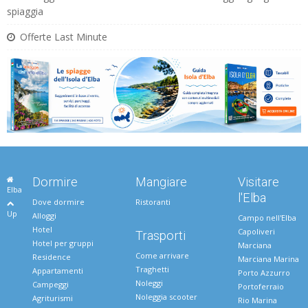
spiaggia
Offerte Last Minute
Dormire
Mangiare
Visitare
Elba
l'Elba
Dove dormire
Ristoranti
Up
Alloggi
Campo nell'Elba
Hotel
Capoliveri
Trasporti
Hotel per gruppi
Marciana
Come arrivare
Residence
Marciana Marina
Traghetti
Appartamenti
Porto Azzurro
Noleggi
Campeggi
Portoferraio
Noleggia scooter
Agriturismi
Rio Marina