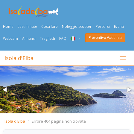
Home
Last minute
Cosa fare
Noleggio scooter
Percorsi
Eventi
Preventivo Vacanza
Webcam
Annunci
Traghetti
FAQ
ITA
Isola d'Elba
Togli
ENG
DEU
NED
FRA
PYC
Isola d'Elba
Errore 404 pagina non trovata
DAN