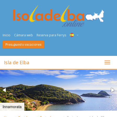
Inicio
Cámara web
Reserva para Ferrys
Presupuesto vacaciones
ITA
ENG
Isla de Elba
toggl
DEU
NED
FRA
PYC
Innamorata
DAN