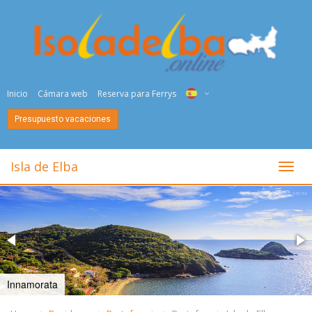
Inicio
Cámara web
Reserva para Ferrys
Presupuesto vacaciones
ITA
ENG
Isla de Elba
toggl
DEU
NED
FRA
PYC
Innamorata
DAN