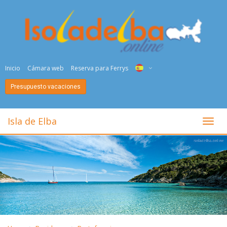
Inicio
Cámara web
Reserva para Ferrys
Presupuesto vacaciones
ITA
ENG
Isla de Elba
toggl
DEU
NED
FRA
PYC
DAN