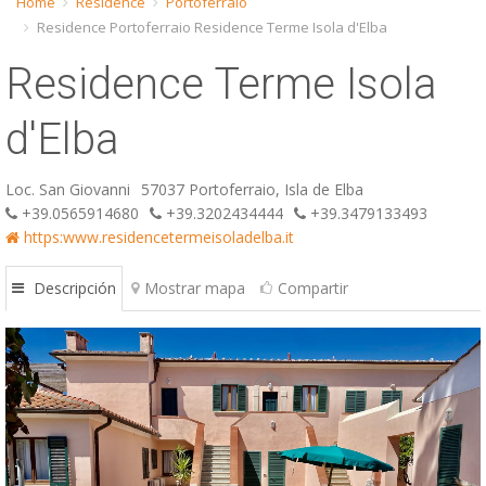
Home
Residence
Portoferraio
Residence Portoferraio Residence Terme Isola d'Elba
ESP
Residence Terme Isola
SLO
d'Elba
Loc. San Giovanni
57037 Portoferraio, Isla de Elba
+39.0565914680
+39.3202434444
+39.3479133493
https:www.residencetermeisoladelba.it
Descripción
Mostrar mapa
Compartir