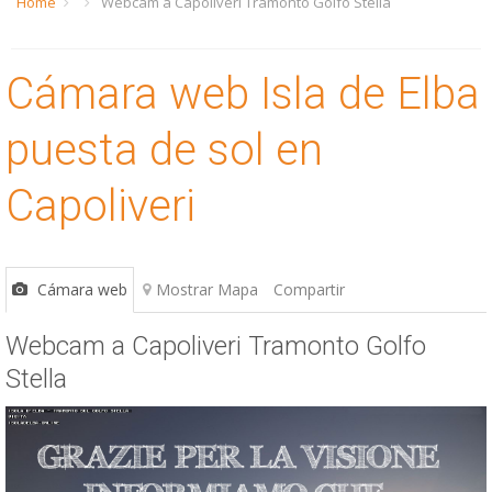
Home
Webcam a Capoliveri Tramonto Golfo Stella
ESP
SLO
Cámara web Isla de Elba
puesta de sol en
Capoliveri
Cámara web
Mostrar Mapa
Compartir
Webcam a Capoliveri Tramonto Golfo
Stella