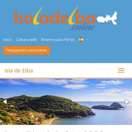
Inicio
Cámara web
Reserva para Ferrys
Presupuesto vacaciones
ITA
ENG
Isla de Elba
toggl
DEU
NED
FRA
PYC
DAN