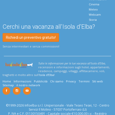
Cinema
Meteo
Webcam
Storia
Cerchi una vacanza all'Isola d'Elba?
Richiedi un preventivo gratuito!
Senza intermediari e senza commissioni!
Tutte le informazioni per le tue vacanza all'Isola d'Elba
,
recensioni e informazioni sugli hotel, appartamenti,
residence, campeggi, villaggi, affittacamere, voli,
traghetti e molto altro sull'
Isola d'Elba
!
Home
Informazioni
Pubblicità
Chi siamo
Privacy
Termini
Siti web
Sitemap
il nostro network
©1999-2026 Infoelba s.r.l. Unipersonale - Viale Teseo Tesei, 12 - Centro
Servizi Il Molino - 57037 Portoferraio (LI)
P. IVA e C.F. 01130150491 - Capitale sociale €10.000,00 i.v. - Registro