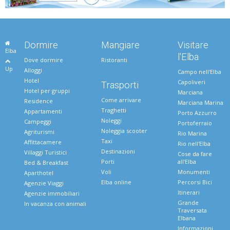
Dormire
Mangiare
Visitare
Elba
l'Elba
Dove dormire
Ristoranti
Up
Alloggi
Campo nell'Elba
Hotel
Capoliveri
Trasporti
Hotel per gruppi
Marciana
Come arrivare
Residence
Marciana Marina
Traghetti
Appartamenti
Porto Azzurro
Noleggi
Campeggi
Portoferraio
Noleggia scooter
Agriturismi
Rio Marina
Taxi
Affittacamere
Rio nell'Elba
Destinazioni
Villaggi Turistici
Cose da fare
Porti
all'Elba
Bed & Breakfast
Voli
Monumenti
Aparthotel
Elba online
Percorsi Bici
Agenzie Viaggi
Itinerari
Agenzie immobiliari
Grande
In vacanza con animali
Traversata
Elbana
Informazioni