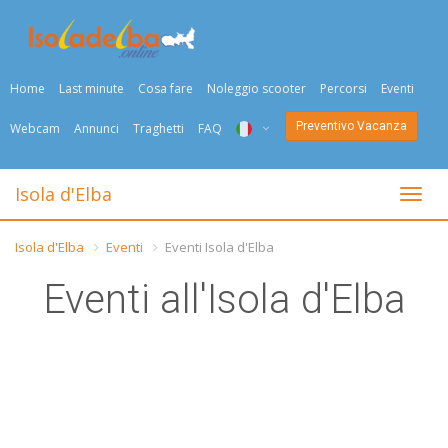
Home
Last minute
Cosa fare
Noleggio scooter
Percorsi
Eventi
Preventivo Vacanza
Webcam
Annunci
Traghetti
FAQ
ITA
Isola d'Elba
Togli
ENG
Isola d'Elba
Eventi
Eventi Isola d'Elba
DEU
Eventi all'Isola d'Elba
NED
FRA
PYC
DAN