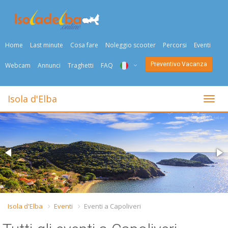
Home
Last minute
Cosa fare
Noleggio scooter
Percorsi
Eventi
Preventivo Vacanza
Webcam
Annunci
Traghetti
FAQ
ITA
Isola d'Elba
Togli
ENG
DEU
NED
FRA
PYC
Isola d'Elba
Eventi
Eventi a Capoliveri
DAN