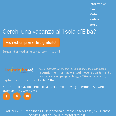
Informazioni
Cinema
Meteo
Webcam
Storia
Cerchi una vacanza all'Isola d'Elba?
Richiedi un preventivo gratuito!
Senza intermediari e senza commissioni!
Tutte le informazioni per le tue vacanza all'Isola d'Elba
,
recensioni e informazioni sugli hotel, appartamenti,
residence, campeggi, villaggi, affittacamere, voli,
traghetti e molto altro sull'
Isola d'Elba
!
Home
Informazioni
Pubblicità
Chi siamo
Privacy
Termini
Siti web
Sitemap
il nostro network
©1999-2026 Infoelba s.r.l. Unipersonale - Viale Teseo Tesei, 12 - Centro
Servizi Il Molino - 57037 Portoferraio (LI)