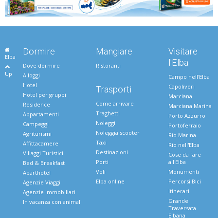
Dormire
Mangiare
Visitare
Elba
l'Elba
Dove dormire
Ristoranti
Up
Alloggi
Campo nell'Elba
Hotel
Capoliveri
Trasporti
Hotel per gruppi
Marciana
Come arrivare
Residence
Marciana Marina
Traghetti
Appartamenti
Porto Azzurro
Noleggi
Campeggi
Portoferraio
Noleggia scooter
Agriturismi
Rio Marina
Taxi
Affittacamere
Rio nell'Elba
Destinazioni
Villaggi Turistici
Cose da fare
Porti
all'Elba
Bed & Breakfast
Voli
Monumenti
Aparthotel
Elba online
Percorsi Bici
Agenzie Viaggi
Itinerari
Agenzie immobiliari
Grande
In vacanza con animali
Traversata
Elbana