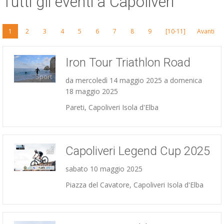
Tutti gli eventi a Capoliveri
ESP
1
2
3
4
5
6
7
8
9
[10-11]
Avanti
SLO
Iron Tour Triathlon Road
Sport
da mercoledì 14 maggio 2025 a domenica
18 maggio 2025
Pareti, Capoliveri Isola d'Elba
Capoliveri Legend Cup 2025
Sport
sabato 10 maggio 2025
Piazza del Cavatore, Capoliveri Isola d'Elba