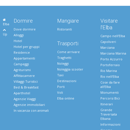
Dormire
Mangiare
Visitare
Elba
l'Elba
Dove dormire
Ristoranti
Up
Alloggi
Campo nell'Elba
Hotel
Capoliveri
Trasporti
Hotel per gruppi
Marciana
Come arrivare
Residence
Marciana Marina
Traghetti
Appartamenti
Porto Azzurro
Noleggi
Campeggi
Portoferraio
Noleggia scooter
Agriturismi
Rio Marina
Taxi
Affittacamere
Rio nell'Elba
Destinazioni
Villaggi Turistici
Cose da fare
Porti
all'Elba
Bed & Breakfast
Voli
Monumenti
Aparthotel
Elba online
Percorsi Bici
Agenzie Viaggi
Itinerari
Agenzie immobiliari
Grande
In vacanza con animali
Traversata
Elbana
Informazioni