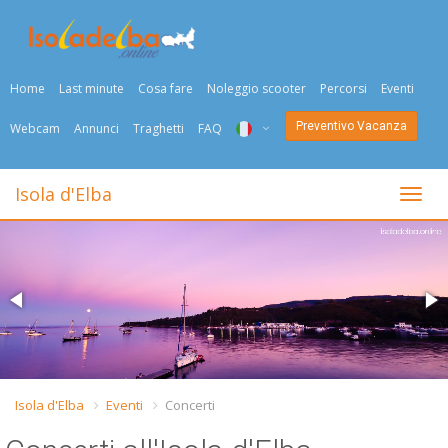
Home
Last minute
Cosa fare
Noleggio scooter
Percorsi
Eventi
Preventivo Vacanza
Webcam
Annunci
Traghetti
FAQ
ITA
Isola d'Elba
Togli
ENG
DEU
NED
FRA
PYC
Isola d'Elba
Eventi
Concerti
DAN