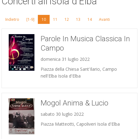
Concerti all'Isola d'Elba
ESP
Indietro
[1-9]
10
11
12
13
14
Avanti
SLO
Parole In Musica Classica In
Campo
domenica 31 luglio 2022
Concerti
Piazza della Chiesa Sant'Ilario, Campo
nell'Elba Isola d'Elba
Mogol Anima & Lucio
sabato 30 luglio 2022
Piazza Matteotti, Capoliveri Isola d'Elba
Concerti