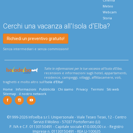
Cinema
Meteo
Webcam
Storia
Cerchi una vacanza all'Isola d'Elba?
Richiedi un preventivo gratuito!
Senza intermediari e senza commissioni!
Tutte le informazioni per le tue vacanza all'Isola d'Elba
,
recensioni e informazioni sugli hotel, appartamenti,
residence, campeggi, villaggi, affittacamere, voli,
traghetti e molto altro sull'
Isola d'Elba
!
Home
Informazioni
Pubblicità
Chi siamo
Privacy
Termini
Siti web
Sitemap
il nostro network
©1999-2026 Infoelba s.r.l. Unipersonale - Viale Teseo Tesei, 12 - Centro
Servizi Il Molino - 57037 Portoferraio (LI)
P. IVA e C.F. 01130150491 - Capitale sociale €10.000,00 i.v. - Registro
Imprese n. 01130150491 - REA LI-100635