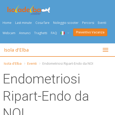
Home
Last minute
Cosa fare
Noleggio scooter
Percorsi
Eventi
Preventivo Vacanza
Webcam
Annunci
Traghetti
FAQ
ITA
Isola d'Elba
Togli
ENG
Isola d'Elba
Eventi
Endometriosi Ripart-Endo da NOI
DEU
Endometriosi
NED
FRA
Ripart-Endo da
PYC
NOI
DAN