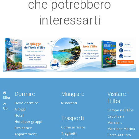
che potrebbero
interessarti
Dormire
Mangiare
Visitare
Elba
l'Elba
Dove dormire
Ristoranti
Up
Alloggi
Campo nell'Elba
Hotel
Capoliveri
Trasporti
Hotel per gruppi
Marciana
Come arrivare
Residence
Marciana Marina
Traghetti
Appartamenti
Porto Azzurro