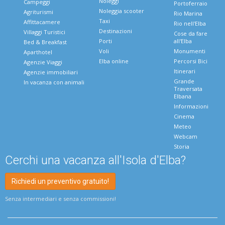
Noleggi
Campeggi
Portoferraio
Noleggia scooter
Agriturismi
Rio Marina
Taxi
Affittacamere
Rio nell'Elba
Destinazioni
Villaggi Turistici
Cose da fare
Porti
all'Elba
Bed & Breakfast
Voli
Monumenti
Aparthotel
Elba online
Percorsi Bici
Agenzie Viaggi
Itinerari
Agenzie immobiliari
Grande
In vacanza con animali
Traversata
Elbana
Informazioni
Cinema
Meteo
Webcam
Storia
Cerchi una vacanza all'Isola d'Elba?
Richiedi un preventivo gratuito!
Senza intermediari e senza commissioni!