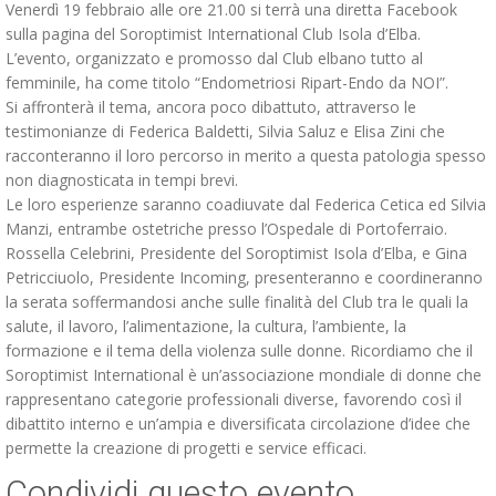
Venerdì 19 febbraio alle ore 21.00 si terrà una diretta Facebook
sulla pagina del Soroptimist International Club Isola d’Elba.
L’evento, organizzato e promosso dal Club elbano tutto al
femminile, ha come titolo “Endometriosi Ripart-Endo da NOI”.
Si affronterà il tema, ancora poco dibattuto, attraverso le
testimonianze di Federica Baldetti, Silvia Saluz e Elisa Zini che
racconteranno il loro percorso in merito a questa patologia spesso
non diagnosticata in tempi brevi.
Le loro esperienze saranno coadiuvate dal Federica Cetica ed Silvia
Manzi, entrambe ostetriche presso l’Ospedale di Portoferraio.
Rossella Celebrini, Presidente del Soroptimist Isola d’Elba, e Gina
Petricciuolo, Presidente Incoming, presenteranno e coordineranno
la serata soffermandosi anche sulle finalità del Club tra le quali la
salute, il lavoro, l’alimentazione, la cultura, l’ambiente, la
formazione e il tema della violenza sulle donne. Ricordiamo che il
Soroptimist International è un’associazione mondiale di donne che
rappresentano categorie professionali diverse, favorendo così il
dibattito interno e un’ampia e diversificata circolazione d’idee che
permette la creazione di progetti e service efficaci.
Condividi questo evento