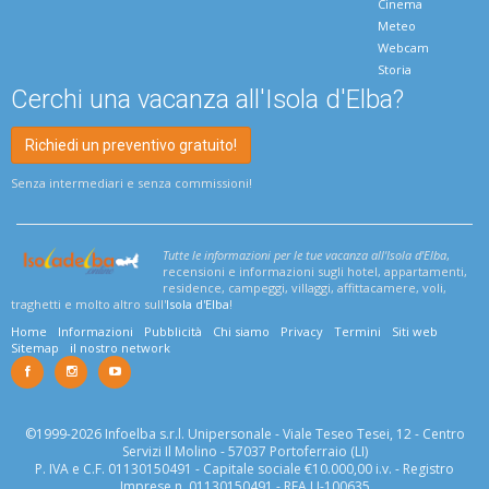
Cinema
Meteo
Webcam
Storia
Cerchi una vacanza all'Isola d'Elba?
Richiedi un preventivo gratuito!
Senza intermediari e senza commissioni!
Tutte le informazioni per le tue vacanza all'Isola d'Elba
,
recensioni e informazioni sugli hotel, appartamenti,
residence, campeggi, villaggi, affittacamere, voli,
traghetti e molto altro sull'
Isola d'Elba
!
Home
Informazioni
Pubblicità
Chi siamo
Privacy
Termini
Siti web
Sitemap
il nostro network
©1999-2026 Infoelba s.r.l. Unipersonale - Viale Teseo Tesei, 12 - Centro
Servizi Il Molino - 57037 Portoferraio (LI)
P. IVA e C.F. 01130150491 - Capitale sociale €10.000,00 i.v. - Registro
Imprese n. 01130150491 - REA LI-100635