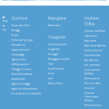
Dormire
Mangiare
Visitare
Elba
l'Elba
Dove dormire
Ristoranti
Up
Alloggi
Campo nell'Elba
Hotel
Capoliveri
Trasporti
Hotel per gruppi
Marciana
Come arrivare
Residence
Marciana Marina
Traghetti
Appartamenti
Porto Azzurro
Noleggi
Campeggi
Portoferraio
Noleggia scooter
Agriturismi
Rio Marina
Taxi
Affittacamere
Rio nell'Elba
Destinazioni
Villaggi Turistici
Cose da fare
Porti
all'Elba
Bed & Breakfast
Voli
Monumenti
Aparthotel
Elba online
Percorsi Bici
Agenzie Viaggi
Itinerari
Agenzie immobiliari
Grande
In vacanza con animali
Traversata
Elbana
Informazioni