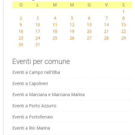
D
L
M
M
G
V
S
1
2
3
4
5
6
7
8
9
10
11
12
13
14
15
16
17
18
19
20
21
22
23
24
25
26
27
28
29
30
31
Eventi per comune
Eventi a Campo nell'Elba
Eventi a Capoliveri
Eventi a Marciana e Marciana Marina
Eventi a Porto Azzurro
Eventi a Portoferraio
Eventi a Rio Marina