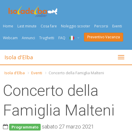
Home
Last minute
Cosa fare
Noleggio scooter
Percorsi
Eventi
Preventivo Vacanza
Webcam
Annunci
Traghetti
FAQ
ITA
Isola d'Elba
Togli
ENG
Isola d'Elba
Eventi
Concerto della Famiglia Malteni
DEU
Concerto della
NED
FRA
Famiglia Malteni
PYC
sabato 27 marzo 2021
DAN
Programmato