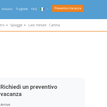
Preventivo Vacanza
Annunci
Traghetti
FAQ
ITA
ltro
Spiagge
Last minute
Cartina
ENG
DEU
NED
FRA
PYC
DAN
Richiedi un preventivo
ESP
vacanza
SLO
Arrivo