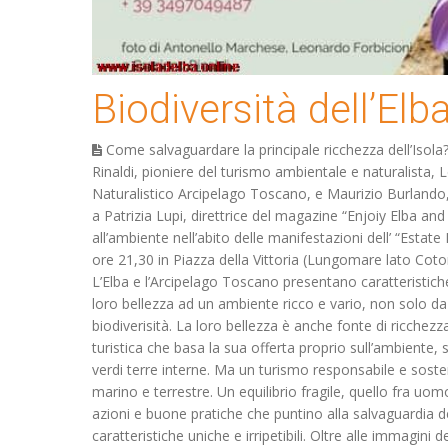
Biodiversità dell’Elb
Come salvaguardare la principale ricchezza dell’Isol
Rinaldi, pioniere del turismo ambientale e naturalist
Naturalistico Arcipelago Toscano, e Maurizio Burlando,
a Patrizia Lupi, direttrice del magazine “Enjoiy Elba an
all’ambiente nell’abito delle manifestazioni dell’ “Esta
ore 21,30 in Piazza della Vittoria (Lungomare lato Coto
L’Elba e l’Arcipelago Toscano presentano caratteristi
loro bellezza ad un ambiente ricco e vario, non solo da
biodiverisità. La loro bellezza è anche fonte di ricchezz
turistica che basa la sua offerta proprio sull’ambiente, s
verdi terre interne. Ma un turismo responsabile e sosten
marino e terrestre. Un equilibrio fragile, quello fra u
azioni e buone pratiche che puntino alla salvaguardia del
caratteristiche uniche e irripetibili. Oltre alle immagini d