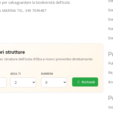
Ev
per salvaguardare la biodiversità dell’Isola.
Ev
NA MARINA TEL. 349 7049487
Ev
Ev
Ev
ri strutture
P
u' strutture dell'Isola d'Elba e ricevi i preventivi direttamente
Pub
Reg
ADULTI
BAMBINI
Ac
Richiedi
P
Iso