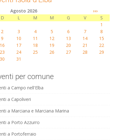
Agosto 2026
›››
D
L
M
M
G
V
S
1
2
3
4
5
6
7
8
9
10
11
12
13
14
15
16
17
18
19
20
21
22
23
24
25
26
27
28
29
30
31
venti per comune
enti a Campo nell'Elba
nti a Capoliveri
enti a Marciana e Marciana Marina
enti a Porto Azzurro
enti a Portoferraio