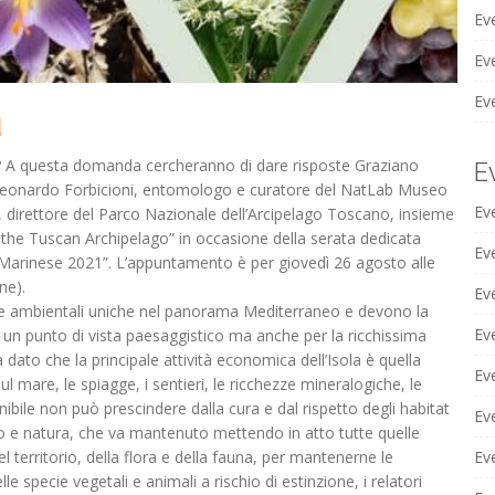
Ev
Eve
Ev
a
a? A questa domanda cercheranno di dare risposte Graziano
E
a, Leonardo Forbicioni, entomologo e curatore del NatLab Museo
Ev
 direttore del Parco Nazionale dell’Arcipelago Toscano, insieme
d the Tuscan Archipelago” in occasione della serata dedicata
Ev
te Marinese 2021”. L’appuntamento è per giovedì 26 agosto alle
ne).
Ev
che ambientali uniche nel panorama Mediterraneo e devono la
Eve
 un punto di vista paesaggistico ma anche per la ricchissima
a dato che la principale attività economica dell’Isola è quella
Ev
ul mare, le spiagge, i sentieri, le ricchezze mineralogiche, le
ibile non può prescindere dalla cura e dal rispetto degli habitat
Ev
omo e natura, che va mantenuto mettendo in atto tutte quelle
 territorio, della flora e della fauna, per mantenerne le
Eve
elle specie vegetali e animali a rischio di estinzione, i relatori