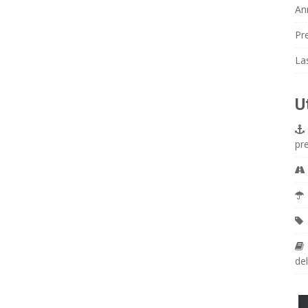
An
Pr
La
U
pr
del