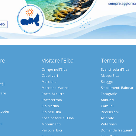
re
Visitare l'Elba
Territorio
Campo nell'Elba
Eventi Isola d'Elba
Capoliveri
Mappa Elba
Marciana
Spiagge
ti
Marciana Marina
Stabilimenti Balneari
vare
Porto Azzurro
Fotografie
Portoferraio
Annunci
Rio Marina
Comuni
cooter
Rio nell'Elba
Recensioni
Cose da fare all'Elba
Aziende
ni
Monumenti
Veterinari
Percorsi Bici
Domande frequenti