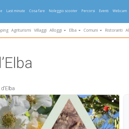
e
Last minute
Cosa fare
Noleggio scooter
Percorsi
Eventi
Webcam
ping
Agriturismi
Villaggi
Alloggi
Elba
Comuni
Ristoranti
A
l’Elba
 d'Elba