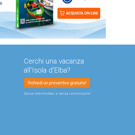
Cerchi una vacanza
all'Isola d'Elba?
Richiedi un preventivo gratuito!
Senza intermediari e senza commissioni!