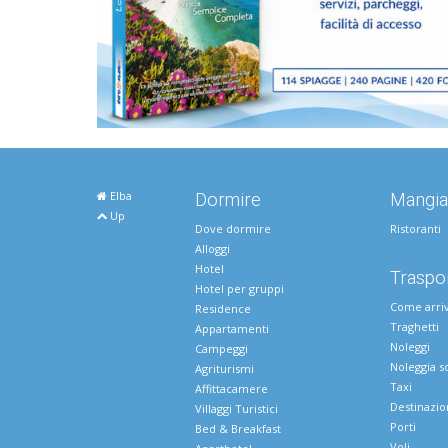
Elba
Dormire
Mangia
Up
Dove dormire
Ristoranti
Alloggi
Hotel
Traspor
Hotel per gruppi
Come arri
Residence
Traghetti
Appartamenti
Noleggi
Campeggi
Noleggia s
Agriturismi
Taxi
Affittacamere
Destinazio
Villaggi Turistici
Porti
Bed & Breakfast
Voli