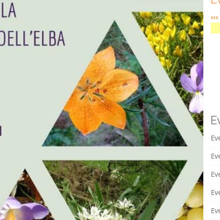
‹‹‹
E
Ev
Eve
Ev
Ev
Ev