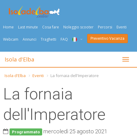
Home
Last minute
Cosa fare
Noleggio scooter
Percorsi
Eventi
Preventivo Vacanza
Webcam
Annunci
Traghetti
FAQ
ITA
Isola d'Elba
Togli
ENG
Isola d'Elba
Eventi
La fornaia dell'Imperatore
DEU
La fornaia
NED
FRA
dell'Imperatore
PYC
mercoledì 25 agosto 2021
DAN
Programmato