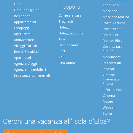
Hotel
Capoliveri
Trasporti
Hotel per gruppi
Marciana
Come arrivare
Residence
Marciana Marina
Traghetti
Appartamenti
Porto Azzurro
Noleggi
Campeggi
Portoferraio
Noleggia scooter
Agriturismi
Rio Marina
Taxi
Affittacamere
Rio nell'Elba
Destinazioni
Villaggi Turistici
Cose da fare
Porti
all'Elba
Bed & Breakfast
Voli
Monumenti
Aparthotel
Elba online
Percorsi Bici
Agenzie Viaggi
Itinerari
Agenzie immobiliari
Grande
In vacanza con animali
Traversata
Elbana
Informazioni
Cinema
Meteo
Webcam
Storia
Cerchi una vacanza all'Isola d'Elba?