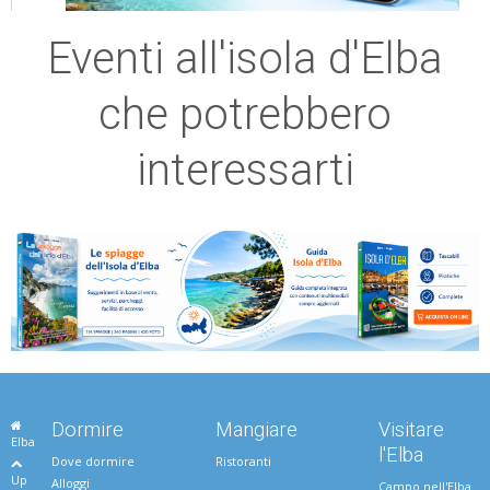
Eventi all'isola d'Elba
che potrebbero
interessarti
Dormire
Mangiare
Visitare
Elba
l'Elba
Dove dormire
Ristoranti
Up
Alloggi
Campo nell'Elba