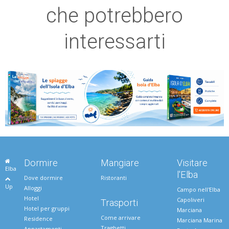
che potrebbero
interessarti
Dormire
Mangiare
Visitare
Elba
l'Elba
Dove dormire
Ristoranti
Up
Alloggi
Campo nell'Elba
Hotel
Capoliveri
Trasporti
Hotel per gruppi
Marciana
Come arrivare
Residence
Marciana Marina
Traghetti
Appartamenti