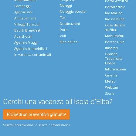
Porto Azzurro
Noleggi
Campeggi
Portoferraio
Noleggia scooter
Agriturismi
Rio Marina
Taxi
Affittacamere
Rio nell'Elba
Destinazioni
Villaggi Turistici
Cose da fare
Porti
all'Elba
Bed & Breakfast
Voli
Monumenti
Aparthotel
Elba online
Percorsi Bici
Agenzie Viaggi
Itinerari
Agenzie immobiliari
Grande
In vacanza con animali
Traversata
Elbana
Informazioni
Cinema
Meteo
Webcam
Storia
Cerchi una vacanza all'Isola d'Elba?
Richiedi un preventivo gratuito!
Senza intermediari e senza commissioni!