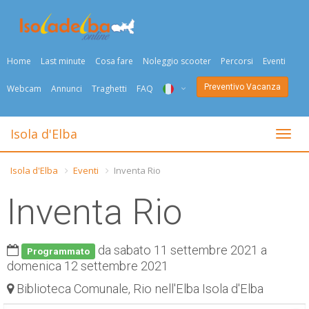
Home
Last minute
Cosa fare
Noleggio scooter
Percorsi
Eventi
Preventivo Vacanza
Webcam
Annunci
Traghetti
FAQ
ITA
Isola d'Elba
Togli
ENG
Isola d'Elba
Eventi
Inventa Rio
DEU
Inventa Rio
NED
FRA
da sabato 11 settembre 2021 a
Programmato
domenica 12 settembre 2021
PYC
Biblioteca Comunale, Rio nell'Elba Isola d'Elba
DAN