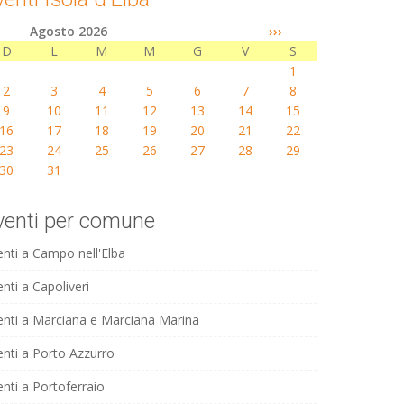
Agosto 2026
›››
D
L
M
M
G
V
S
1
2
3
4
5
6
7
8
9
10
11
12
13
14
15
16
17
18
19
20
21
22
23
24
25
26
27
28
29
30
31
venti per comune
enti a Campo nell'Elba
nti a Capoliveri
enti a Marciana e Marciana Marina
enti a Porto Azzurro
enti a Portoferraio