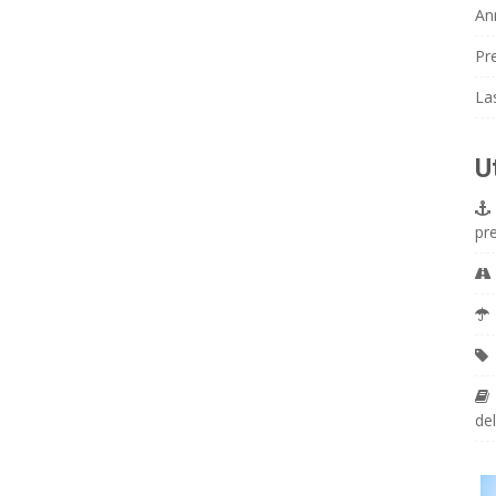
An
Pr
La
U
pr
del