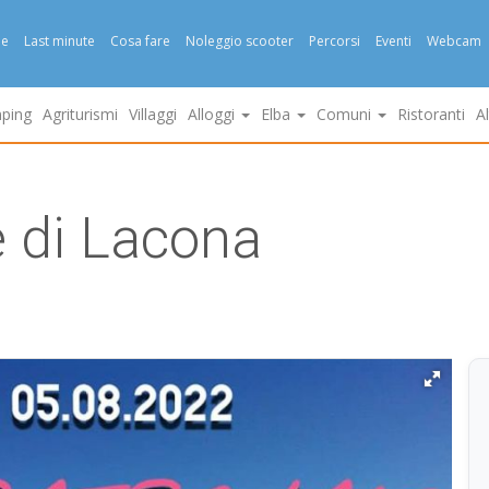
e
Last minute
Cosa fare
Noleggio scooter
Percorsi
Eventi
Webcam
ping
Agriturismi
Villaggi
Alloggi
Elba
Comuni
Ristoranti
A
e di Lacona