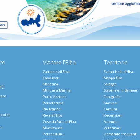
re
Visitare l'Elba
Territorio
Campo nell'Elba
Eventi Isola d'Elba
Capoliveri
Mappa Elba
Marciana
Spiagge
ti
Marciana Marina
Stabilimenti Balneari
vare
Porto Azzurro
Fotografie
Portoferraio
Annunci
Rio Marina
Comuni
cooter
Rio nell'Elba
Recensioni
Cose da fare all'Elba
Aziende
ni
Monumenti
Veterinari
Percorsi Bici
Domande frequenti