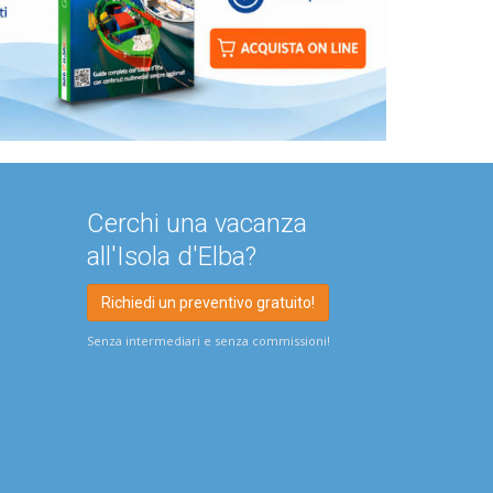
Cerchi una vacanza
all'Isola d'Elba?
Richiedi un preventivo gratuito!
Senza intermediari e senza commissioni!