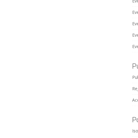
Ev
Ev
Ev
Ev
Ev
P
Pub
Reg
Ac
P
Iso