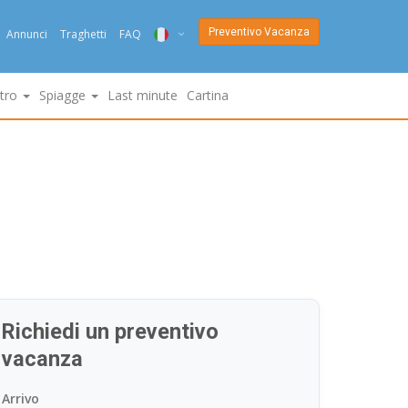
Preventivo Vacanza
Annunci
Traghetti
FAQ
ITA
ltro
Spiagge
Last minute
Cartina
ENG
DEU
NED
FRA
PYC
DAN
Richiedi un preventivo
ESP
vacanza
SLO
Arrivo