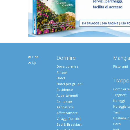
Elba
Dormire
Mangia
Up
Dove dormire
Ristoranti
Alloggi
Hotel
Traspor
Hotel per gruppi
Come arri
Residence
Traghetti
Appartamenti
Noleggi
Campeggi
Noleggia s
Agriturismi
Taxi
Affittacamere
Destinazio
Villaggi Turistici
Porti
Bed & Breakfast
Voli