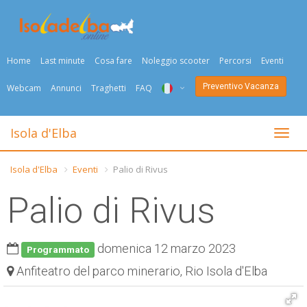
Home
Last minute
Cosa fare
Noleggio scooter
Percorsi
Eventi
Preventivo Vacanza
Webcam
Annunci
Traghetti
FAQ
ITA
Isola d'Elba
Togli
ENG
Isola d'Elba
Eventi
Palio di Rivus
DEU
Palio di Rivus
NED
FRA
domenica 12 marzo 2023
Programmato
PYC
Anfiteatro del parco minerario, Rio Isola d'Elba
DAN