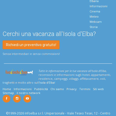
Elbana
Informazioni
Cinema
Meteo
Webcam
Storia
Cerchi una vacanza all'Isola d'Elba?
Richiedi un preventivo gratuito!
Senza intermediari e senza commissioni!
Tutte le informazioni per le tue vacanza all'Isola d'Elba
,
recensioni e informazioni sugli hotel, appartamenti,
residence, campeggi, villaggi, affittacamere, voli,
traghetti e molto altro sull'
Isola d'Elba
!
Home
Informazioni
Pubblicità
Chi siamo
Privacy
Termini
Siti web
Sitemap
il nostro network
©1999-2026 Infoelba s.r.l. Unipersonale - Viale Teseo Tesei, 12 - Centro