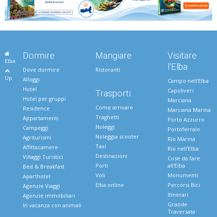
Dormire
Mangiare
Visitare
Elba
l'Elba
Dove dormire
Ristoranti
Up
Alloggi
Campo nell'Elba
Hotel
Capoliveri
Trasporti
Hotel per gruppi
Marciana
Come arrivare
Residence
Marciana Marina
Traghetti
Appartamenti
Porto Azzurro
Noleggi
Campeggi
Portoferraio
Noleggia scooter
Agriturismi
Rio Marina
Taxi
Affittacamere
Rio nell'Elba
Destinazioni
Villaggi Turistici
Cose da fare
Porti
all'Elba
Bed & Breakfast
Voli
Monumenti
Aparthotel
Elba online
Percorsi Bici
Agenzie Viaggi
Itinerari
Agenzie immobiliari
Grande
In vacanza con animali
Traversata