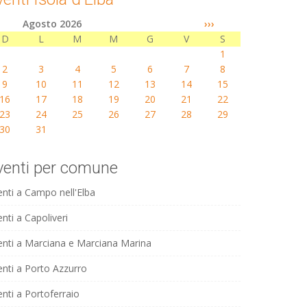
Agosto 2026
›››
D
L
M
M
G
V
S
1
2
3
4
5
6
7
8
9
10
11
12
13
14
15
16
17
18
19
20
21
22
23
24
25
26
27
28
29
30
31
venti per comune
enti a Campo nell'Elba
nti a Capoliveri
enti a Marciana e Marciana Marina
enti a Porto Azzurro
enti a Portoferraio