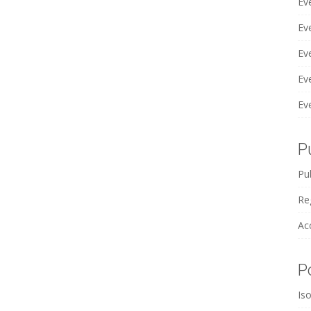
Ev
Ev
Ev
Ev
Ev
P
Pub
Reg
Ac
P
Iso