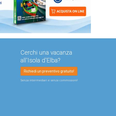
Cerchi una vacanza
all'Isola d'Elba?
Richiedi un preventivo gratuito!
Senza intermediari e senza commissioni!