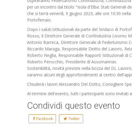
ospiteranno Federturismo Confindustria, Confindustri
per un incontro dal titolo "Isola d'Elba: Stati Generali d
che si terrà venerdì, 9 giugno 2023, alle ore 10:30 nell
Portoferraio.
Dopo i saluti istituzionali da parte del Sindaco di Port
Rosso, il Direttore Generale di Confindustria Livorno Ma
Antonio Barreca, Direttore Generale di Federturismo C
Riccardo Maraga, Responsabile Diritto del Lavoro, Relazi
Roberto Neglia, Responsabile Rapporti Istituzionali di 
Roberto Perocchio, Presidente di Assomarinas.
Sostenibilità, novità previste nella bozza del DL Lavo
saranno alcuni degli approfondimenti al centro dell'ap
Chiuderà i lavori Alessandro Del Dotto, Consigliere Spe
Al termine dell'evento, tutti i partecipanti sono invitati 
Condividi questo evento
Facebook
Twitter