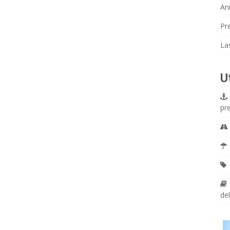
An
Pr
La
U
pr
del