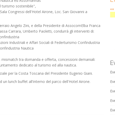
a Nautica ed Assomarinas
el turismo sostenibile",
‹‹‹
a Sala Congressi dell'Hotel Airone, Loc. San Giovanni a
oferraio Angelo Zini, e della Presidente di AssocomElba Franca
ssa Carrara, Umberto Paoletti, condurrà gli interventi di:
onfindustria
oni Industriali e Affari Sociali di Federturismo Confindustria
Confindustria Nautica
ro, mismatch tra domanda e offerta, concessioni demaniali:
E
puntamento dedicato al turismo ed alla nautica.
Ev
ciale per la Costa Toscana del Presidente Eugenio Giani.
ad un lunch buffet all'interno del parco dell'Hotel Airone.
Eve
Ev
Ev
Ev