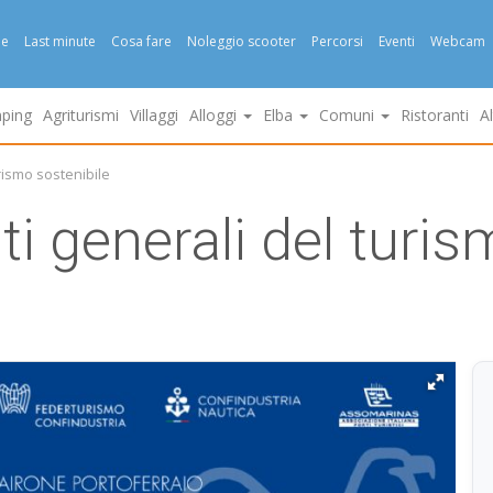
e
Last minute
Cosa fare
Noleggio scooter
Percorsi
Eventi
Webcam
ping
Agriturismi
Villaggi
Alloggi
Elba
Comuni
Ristoranti
A
urismo sostenibile
ati generali del turi