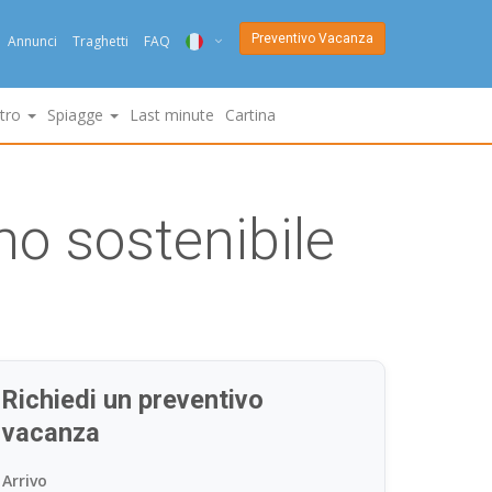
Preventivo Vacanza
Annunci
Traghetti
FAQ
ITA
ltro
Spiagge
Last minute
Cartina
ENG
DEU
smo sostenibile
NED
FRA
PYC
DAN
Richiedi un preventivo
ESP
vacanza
SLO
Arrivo