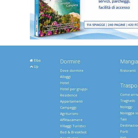
Elba
Dormire
Mangia
Up
Dove dormire
Ristoranti
Alloggi
Hotel
Traspor
Hotel per gruppi
Come arri
Residence
Traghetti
Appartamenti
Noleggi
Campeggi
Noleggia s
Agriturismi
Taxi
Affittacamere
Destinazio
Villaggi Turistici
Porti
Bed & Breakfast
Voli