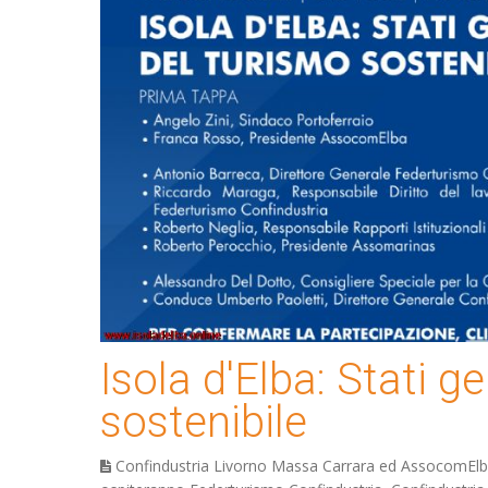
Isola d'Elba: Stati g
sostenibile
Confindustria Livorno Massa Carrara ed AssocomEl