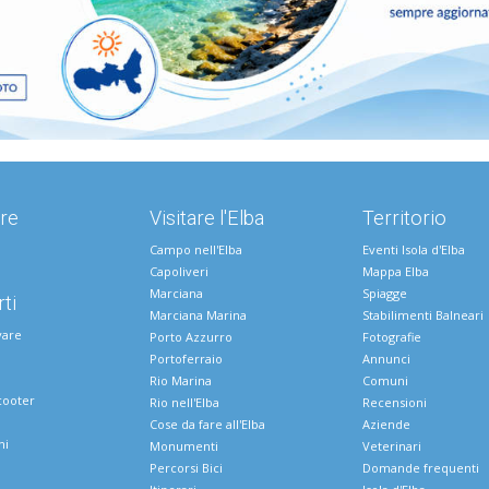
re
Visitare l'Elba
Territorio
Campo nell'Elba
Eventi Isola d'Elba
Capoliveri
Mappa Elba
Marciana
Spiagge
ti
Marciana Marina
Stabilimenti Balneari
vare
Porto Azzurro
Fotografie
Portoferraio
Annunci
Rio Marina
Comuni
cooter
Rio nell'Elba
Recensioni
Cose da fare all'Elba
Aziende
ni
Monumenti
Veterinari
Percorsi Bici
Domande frequenti