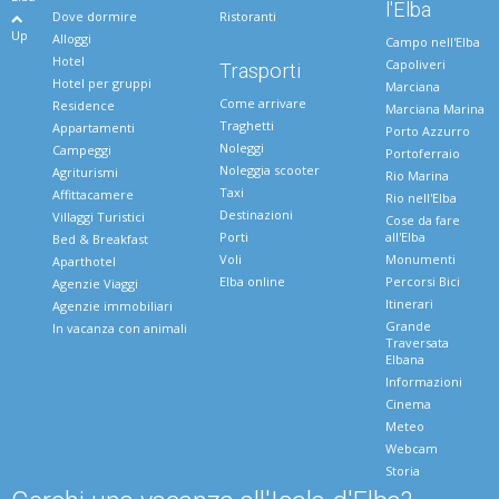
l'Elba
Dove dormire
Ristoranti
Up
Alloggi
Campo nell'Elba
Hotel
Capoliveri
Trasporti
Hotel per gruppi
Marciana
Come arrivare
Residence
Marciana Marina
Traghetti
Appartamenti
Porto Azzurro
Noleggi
Campeggi
Portoferraio
Noleggia scooter
Agriturismi
Rio Marina
Taxi
Affittacamere
Rio nell'Elba
Destinazioni
Villaggi Turistici
Cose da fare
Porti
all'Elba
Bed & Breakfast
Voli
Monumenti
Aparthotel
Elba online
Percorsi Bici
Agenzie Viaggi
Itinerari
Agenzie immobiliari
Grande
In vacanza con animali
Traversata
Elbana
Informazioni
Cinema
Meteo
Webcam
Storia