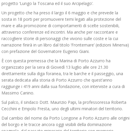
progetto ‘Lungo la Toscana ed il suo Arcipelago’.
Un progetto che ha preso il largo il 6 maggio e che prevede la
sosta in 18 porti per promuovere temi legati alla protezione del
mare e alla promozione di comportamenti di scelte sostenibili,
attraverso conferenze ed incontri. Ma anche per raccontare e
raccogliere storie di personaggi che vivono sulle coste e la cui
narrazione finirà in un libro dal titolo ‘Frontemare’ (edizioni Minerva)
con prefazione del Governatore Eugenio Giani.
È con questa premessa che la Marina di Porto Azzurro ha
organizzato per la sera di Giovedì 13 luglio alle ore 21.30
direttamente sulla diga foranea, tra le barche e il passeggio, una
serata dedicata alla storia di Porto Azzurro che quest’anno
raggiunge i 419 anni dalla sua fondazione, con interviste a cura di
Massimo Canino.
Sul palco, il sindaco Dott. Maurizio Papi, la professoressa Roberta
Cecchini e Empolo Fresta, uno degli ultimi minatori del territorio.
Dal cambio del nome da Porto Longone a Porto Azzurro alle origini
del borgo e le tracce ancora oggi visibili della dominazione
spagnola, dal passato minerario del territorio con memorie,