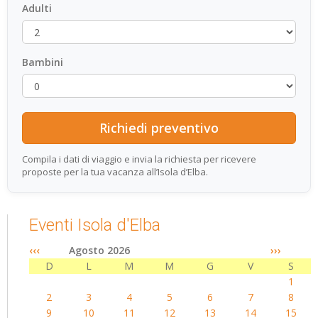
Adulti
Bambini
Compila i dati di viaggio e invia la richiesta per ricevere
proposte per la tua vacanza all’Isola d’Elba.
Eventi Isola d'Elba
‹‹‹
Agosto 2026
›››
D
L
M
M
G
V
S
1
2
3
4
5
6
7
8
9
10
11
12
13
14
15