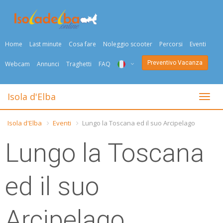
Home
Last minute
Cosa fare
Noleggio scooter
Percorsi
Eventi
Preventivo Vacanza
Webcam
Annunci
Traghetti
FAQ
ITA
Isola d'Elba
Togli
ENG
Isola d'Elba
Eventi
Lungo la Toscana ed il suo Arcipelago
DEU
Lungo la Toscana
NED
FRA
ed il suo
PYC
Arcipelago
DAN