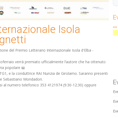
E
ternazionale Isola
‹‹‹
ignetti
ione del Premio Letterario Internazionale Isola d'Elba -
rtoferraio verrà premiato ufficialmente l’autore che ha ottenuto
iuria popolare 📖
l TG1, e la conduttrice RAI Nunzia de Girolamo. Saranno presenti
ue e Sebastiano Mondadori.
E
rsi al numero telefonico 353 4121974 (9:30-12:30) oppure
Ev
Eve
Ev