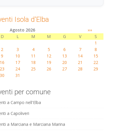
venti Isola d'Elba
Agosto 2026
›››
D
L
M
M
G
V
S
1
2
3
4
5
6
7
8
9
10
11
12
13
14
15
16
17
18
19
20
21
22
23
24
25
26
27
28
29
30
31
venti per comune
enti a Campo nell'Elba
nti a Capoliveri
enti a Marciana e Marciana Marina