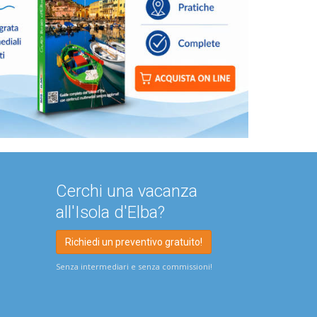
Cerchi una vacanza
all'Isola d'Elba?
Richiedi un preventivo gratuito!
Senza intermediari e senza commissioni!