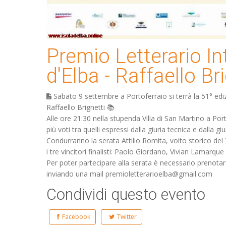
Premio Letterario In
d'Elba - Raffaello Br
Sabato 9 settembre a Portoferraio si terrà la 51° ediz
Raffaello Brignetti 📚
Alle ore 21:30 nella stupenda Villa di San Martino a Po
più voti tra quelli espressi dalla giuria tecnica e dalla g
Condurranno la serata Attilio Romita, volto storico de
i tre vincitori finalisti: Paolo Giordano, Vivian Lamarq
Per poter partecipare alla serata è necessario prenota
inviando una mail premioletterarioelba@gmail.com
Condividi questo evento
Facebook
Twitter