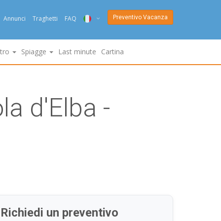
Preventivo Vacanza
Annunci
Traghetti
FAQ
ITA
ltro
Spiagge
Last minute
Cartina
ENG
DEU
la d'Elba -
NED
FRA
PYC
DAN
ESP
SLO
Richiedi un preventivo