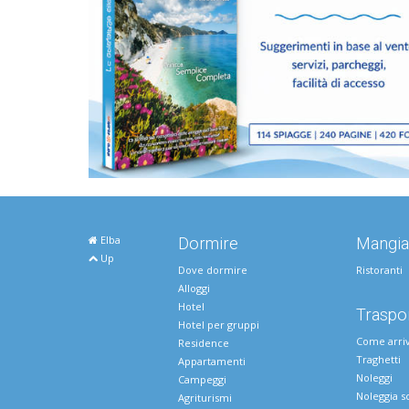
Elba
Dormire
Mangia
Up
Dove dormire
Ristoranti
Alloggi
Hotel
Traspor
Hotel per gruppi
Come arri
Residence
Traghetti
Appartamenti
Noleggi
Campeggi
Noleggia s
Agriturismi