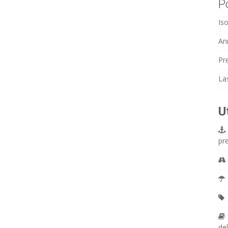
P
Iso
An
Pr
La
U
pr
del