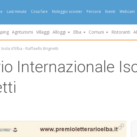
e
Last minute
Cosa fare
Noleggio scooter
Percorsi
Eventi
Webcam
ping
Agriturismi
Villaggi
Alloggi
Elba
Comuni
Ristoranti
A
Isola d'Elba - Raffaello Brignetti
o Internazionale Iso
tti