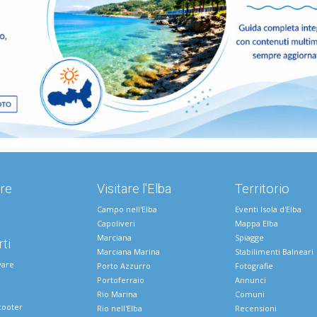
re
Visitare l'Elba
Territorio
Campo nell'Elba
Eventi Isola d'Elba
Capoliveri
Mappa Elba
Marciana
Spiagge
ti
Marciana Marina
Stabilimenti Balneari
vare
Porto Azzurro
Fotografie
Portoferraio
Annunci
Rio Marina
Comuni
cooter
Rio nell'Elba
Recensioni