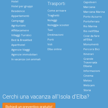
Hotel
Capoliveri
Trasporti
Hotel per gruppi
Marciana
Come arrivare
Residence
Marciana Marina
Traghetti
Appartamenti
Porto Azzurro
Noleggi
Campeggi
Portoferraio
Noleggia scooter
Agriturismi
Rio Marina
Taxi
Affittacamere
Rio nell'Elba
Destinazioni
Villaggi Turistici
Cose da fare
Porti
all'Elba
Bed & Breakfast
Voli
Monumenti
Aparthotel
Elba online
Percorsi Bici
Agenzie Viaggi
Itinerari
Agenzie immobiliari
Grande
In vacanza con animali
Traversata
Elbana
Informazioni
Cinema
Meteo
Webcam
Storia
Cerchi una vacanza all'Isola d'Elba?
Richiedi un preventivo gratuito!