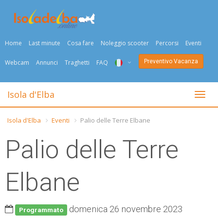
Home
Last minute
Cosa fare
Noleggio scooter
Percorsi
Eventi
Preventivo Vacanza
Webcam
Annunci
Traghetti
FAQ
ITA
Isola d'Elba
Togli
ENG
Isola d'Elba
Eventi
Palio delle Terre Elbane
DEU
Palio delle Terre
NED
FRA
Elbane
PYC
domenica 26 novembre 2023
DAN
Programmato