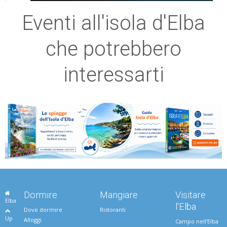
Eventi all'isola d'Elba
che potrebbero
interessarti
Dormire
Mangiare
Visitare
Elba
l'Elba
Dove dormire
Ristoranti
Up
Alloggi
Campo nell'Elba