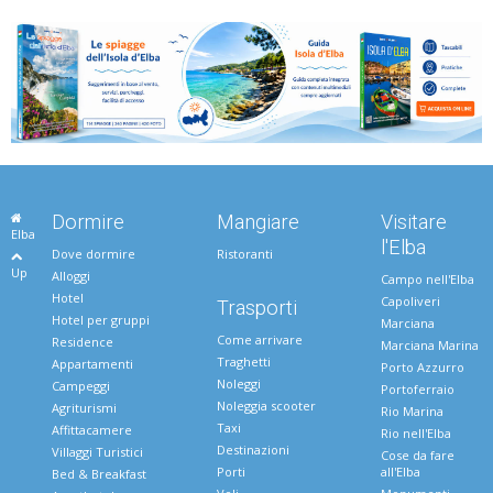
Dormire
Mangiare
Visitare
Elba
l'Elba
Dove dormire
Ristoranti
Up
Alloggi
Campo nell'Elba
Hotel
Capoliveri
Trasporti
Hotel per gruppi
Marciana
Come arrivare
Residence
Marciana Marina
Traghetti
Appartamenti
Porto Azzurro
Noleggi
Campeggi
Portoferraio
Noleggia scooter
Agriturismi
Rio Marina
Taxi
Affittacamere
Rio nell'Elba
Destinazioni
Villaggi Turistici
Cose da fare
Porti
all'Elba
Bed & Breakfast