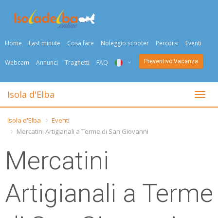
Home
Last minute
Cosa fare
Noleggio scooter
Percorsi
Eventi
Preventivo Vacanza
Webcam
Annunci
Traghetti
FAQ
ITA
Isola d'Elba
Togli
ENG
Isola d'Elba
Eventi
DEU
Mercatini Artigianali a Terme di San Giovanni
NED
Mercatini
FRA
Artigianali a Terme
PYC
DAN