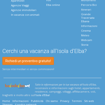
Voli
Monumenti
Aparthotel
Elba online
Percorsi Bici
Agenzie Viaggi
Itinerari
Agenzie immobiliari
Grande
In vacanza con animali
Traversata
Elbana
Informazioni
Cinema
Meteo
Webcam
Storia
Cerchi una vacanza all'Isola d'Elba?
Richiedi un preventivo gratuito!
Senza intermediari e senza commissioni!
Tutte le informazioni per le tue vacanza all'Isola d'Elba
,
recensioni e informazioni sugli hotel, appartamenti,
residence, campeggi, villaggi, affittacamere, voli,
traghetti e molto altro sull'
Isola d'Elba
!
Home
Informazioni
Pubblicità
Chi siamo
Privacy
Termini
Siti web
Sitemap
il nostro network