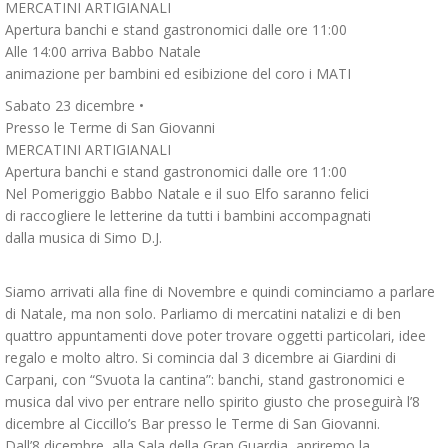
MERCATINI ARTIGIANALI
Apertura banchi e stand gastronomici dalle ore 11:00
Alle 14:00 arriva Babbo Natale
animazione per bambini ed esibizione del coro i MATI
Sabato 23 dicembre •
Presso le Terme di San Giovanni
MERCATINI ARTIGIANALI
Apertura banchi e stand gastronomici dalle ore 11:00
Nel Pomeriggio Babbo Natale e il suo Elfo saranno felici
di raccogliere le letterine da tutti i bambini accompagnati
dalla musica di Simo D.J.
Siamo arrivati alla fine di Novembre e quindi cominciamo a parlare
di Natale, ma non solo. Parliamo di mercatini natalizi e di ben
quattro appuntamenti dove poter trovare oggetti particolari, idee
regalo e molto altro. Si comincia dal 3 dicembre ai Giardini di
Carpani, con “Svuota la cantina”: banchi, stand gastronomici e
musica dal vivo per entrare nello spirito giusto che proseguirà l’8
dicembre al Ciccillo’s Bar presso le Terme di San Giovanni.
Dall’8 dicembre, alla Sala della Gran Guardia, apriremo la