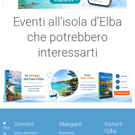
Eventi all'isola d'Elba
che potrebbero
interessarti
Dormire
Mangiare
Visitare
Elba
l'Elba
Dove dormire
Ristoranti