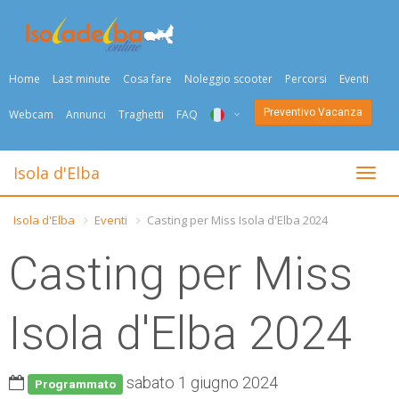
Home
Last minute
Cosa fare
Noleggio scooter
Percorsi
Eventi
Preventivo Vacanza
Webcam
Annunci
Traghetti
FAQ
ITA
Isola d'Elba
Togli
ENG
Isola d'Elba
Eventi
Casting per Miss Isola d'Elba 2024
DEU
Casting per Miss
NED
FRA
Isola d'Elba 2024
PYC
sabato 1 giugno 2024
DAN
Programmato