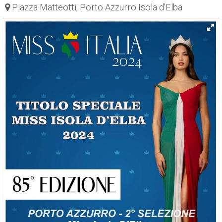
Piazza Matteotti, Porto Azzurro Isola d'Elba
ESP
SLO