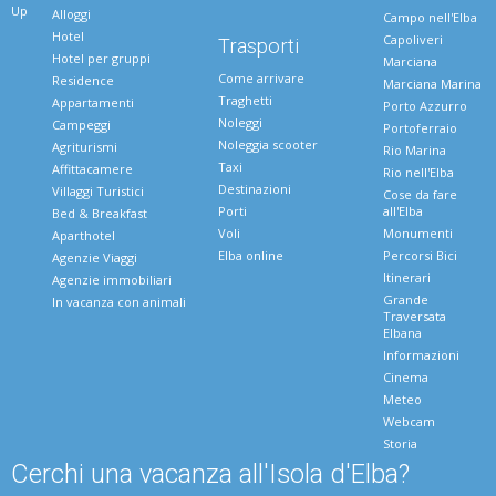
Up
Alloggi
Campo nell'Elba
Hotel
Capoliveri
Trasporti
Hotel per gruppi
Marciana
Come arrivare
Residence
Marciana Marina
Traghetti
Appartamenti
Porto Azzurro
Noleggi
Campeggi
Portoferraio
Noleggia scooter
Agriturismi
Rio Marina
Taxi
Affittacamere
Rio nell'Elba
Destinazioni
Villaggi Turistici
Cose da fare
Porti
all'Elba
Bed & Breakfast
Voli
Monumenti
Aparthotel
Elba online
Percorsi Bici
Agenzie Viaggi
Itinerari
Agenzie immobiliari
Grande
In vacanza con animali
Traversata
Elbana
Informazioni
Cinema
Meteo
Webcam
Storia
Cerchi una vacanza all'Isola d'Elba?