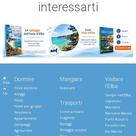
interessarti
Dormire
Mangiare
Visitare
Elba
l'Elba
Dove dormire
Ristoranti
Up
Alloggi
Campo nell'Elba
Hotel
Capoliveri
Trasporti
Hotel per gruppi
Marciana
Come arrivare
Residence
Marciana Marina
Traghetti
Appartamenti
Porto Azzurro
Noleggi
Campeggi
Portoferraio
Noleggia scooter
Agriturismi
Rio Marina
Taxi