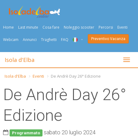
Home
Last minute
Cosa fare
Noleggio scooter
Percorsi
Eventi
Preventivo Vacanza
Webcam
Annunci
Traghetti
FAQ
ITA
Isola d'Elba
Togli
ENG
Isola d'Elba
Eventi
De Andrè Day 26° Edizione
DEU
De Andrè Day 26°
NED
FRA
Edizione
PYC
sabato 20 luglio 2024
DAN
Programmato