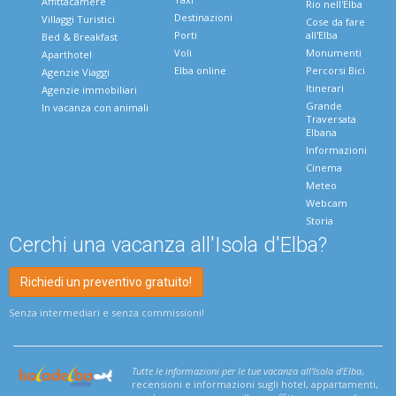
Affittacamere
Rio nell'Elba
Destinazioni
Villaggi Turistici
Cose da fare
Porti
all'Elba
Bed & Breakfast
Voli
Monumenti
Aparthotel
Elba online
Percorsi Bici
Agenzie Viaggi
Itinerari
Agenzie immobiliari
Grande
In vacanza con animali
Traversata
Elbana
Informazioni
Cinema
Meteo
Webcam
Storia
Cerchi una vacanza all'Isola d'Elba?
Richiedi un preventivo gratuito!
Senza intermediari e senza commissioni!
Tutte le informazioni per le tue vacanza all'Isola d'Elba
,
recensioni e informazioni sugli hotel, appartamenti,