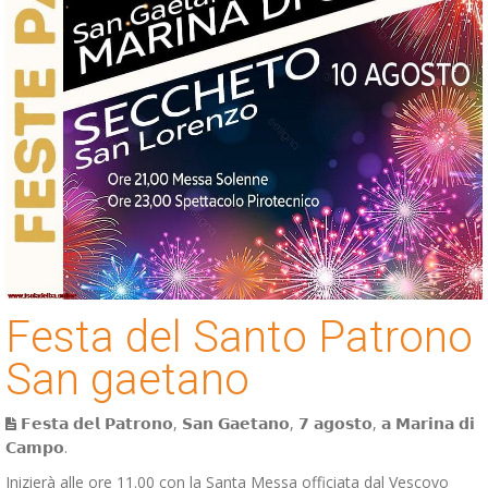
Festa del Santo Patrono
San gaetano
𝗙𝗲𝘀𝘁𝗮 𝗱𝗲𝗹 𝗣𝗮𝘁𝗿𝗼𝗻𝗼, 𝗦𝗮𝗻 𝗚𝗮𝗲𝘁𝗮𝗻𝗼, 𝟳 𝗮𝗴𝗼𝘀𝘁𝗼, 𝗮 𝗠𝗮𝗿𝗶𝗻𝗮 𝗱𝗶
𝗖𝗮𝗺𝗽𝗼.
Inizierà alle ore 11.00 con la Santa Messa officiata dal Vescovo