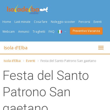
Home
Last minute
Cosa fare
Noleggio scooter
Percorsi
Eventi
Preventivo Vacanza
Webcam
Annunci
Traghetti
FAQ
ITA
Isola d'Elba
Togli
ENG
Isola d'Elba
Eventi
Festa del Santo Patrono San gaetano
DEU
Festa del Santo
NED
FRA
Patrono San
PYC
gaetano
DAN