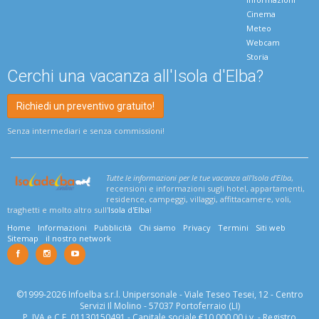
Cinema
Meteo
Webcam
Storia
Cerchi una vacanza all'Isola d'Elba?
Richiedi un preventivo gratuito!
Senza intermediari e senza commissioni!
Tutte le informazioni per le tue vacanza all'Isola d'Elba
,
recensioni e informazioni sugli hotel, appartamenti,
residence, campeggi, villaggi, affittacamere, voli,
traghetti e molto altro sull'
Isola d'Elba
!
Home
Informazioni
Pubblicità
Chi siamo
Privacy
Termini
Siti web
Sitemap
il nostro network
©1999-2026 Infoelba s.r.l. Unipersonale - Viale Teseo Tesei, 12 - Centro
Servizi Il Molino - 57037 Portoferraio (LI)
P. IVA e C.F. 01130150491 - Capitale sociale €10.000,00 i.v. - Registro