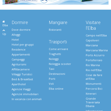
Dormire
Mangiare
Visitare
Elba
l'Elba
Dove dormire
Ristoranti
Up
Alloggi
Campo nell'Elba
Hotel
Capoliveri
Trasporti
Hotel per gruppi
Marciana
Come arrivare
Residence
Marciana Marina
Traghetti
Appartamenti
Porto Azzurro
Noleggi
Campeggi
Portoferraio
Noleggia scooter
Agriturismi
Rio Marina
Taxi
Affittacamere
Rio nell'Elba
Destinazioni
Villaggi Turistici
Cose da fare
Porti
all'Elba
Bed & Breakfast
Voli
Monumenti
Aparthotel
Elba online
Percorsi Bici
Agenzie Viaggi
Itinerari
Agenzie immobiliari
Grande
In vacanza con animali
Traversata
Elbana
Informazioni