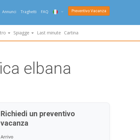
Preventivo Vacanza
Annunci
Traghetti
FAQ
ITA
ltro
Spiagge
Last minute
Cartina
ENG
DEU
ica elbana
NED
FRA
PYC
DAN
Richiedi un preventivo
ESP
vacanza
SLO
Arrivo