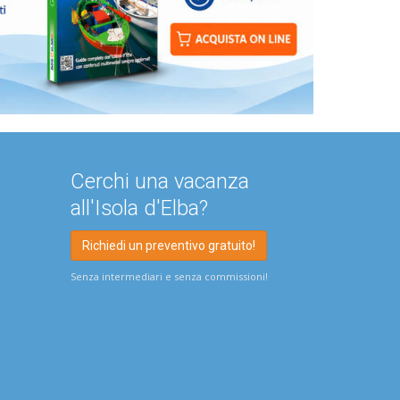
Cerchi una vacanza
all'Isola d'Elba?
Richiedi un preventivo gratuito!
Senza intermediari e senza commissioni!