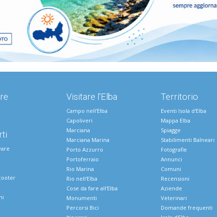
re
Visitare l'Elba
Territorio
Campo nell'Elba
Eventi Isola d'Elba
Capoliveri
Mappa Elba
Marciana
Spiagge
ti
Marciana Marina
Stabilimenti Balneari
vare
Porto Azzurro
Fotografie
Portoferraio
Annunci
Rio Marina
Comuni
cooter
Rio nell'Elba
Recensioni
Cose da fare all'Elba
Aziende
ni
Monumenti
Veterinari
Percorsi Bici
Domande frequenti