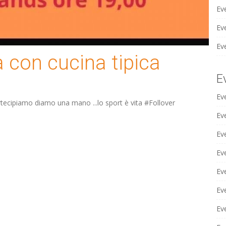
Ev
Eve
Ev
con cucina tipica
E
Ev
tecipiamo diamo una mano ...lo sport è vita #Follover
Ev
Ev
Eve
Ev
Ev
Eve