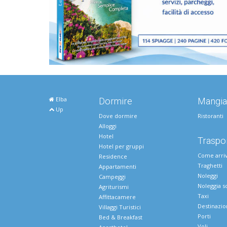
Elba
Dormire
Mangia
Up
Dove dormire
Ristoranti
Alloggi
Hotel
Traspor
Hotel per gruppi
Come arri
Residence
Traghetti
Appartamenti
Noleggi
Campeggi
Noleggia s
Agriturismi
Taxi
Affittacamere
Destinazio
Villaggi Turistici
Porti
Bed & Breakfast
Voli