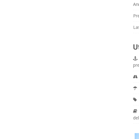
An
Pr
La
U
pr
del