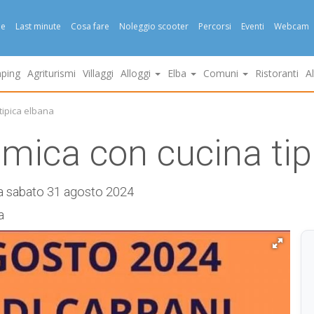
e
Last minute
Cosa fare
Noleggio scooter
Percorsi
Eventi
Webcam
ping
Agriturismi
Villaggi
Alloggi
Elba
Comuni
Ristoranti
A
tipica elbana
mica con cucina tip
a sabato 31 agosto 2024
a