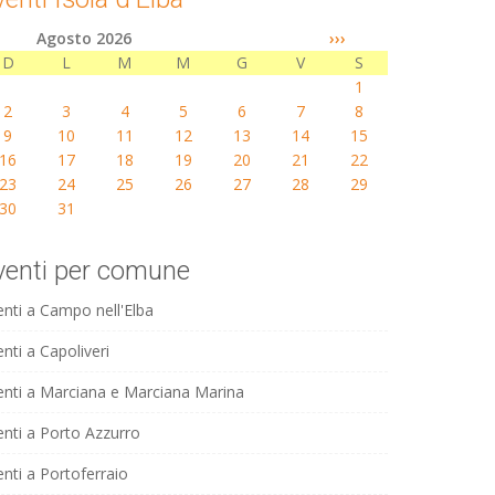
Agosto 2026
›››
D
L
M
M
G
V
S
1
2
3
4
5
6
7
8
9
10
11
12
13
14
15
16
17
18
19
20
21
22
23
24
25
26
27
28
29
30
31
venti per comune
enti a Campo nell'Elba
nti a Capoliveri
enti a Marciana e Marciana Marina
enti a Porto Azzurro
enti a Portoferraio