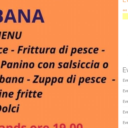
‹‹‹
E
Ev
Eve
Ev
Ev
Ev