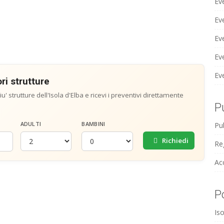
Ev
Ev
Ev
Ev
Ev
ri strutture
u' strutture dell'Isola d'Elba e ricevi i preventivi direttamente
P
ADULTI
BAMBINI
Pub
Richiedi
Reg
Ac
P
Iso