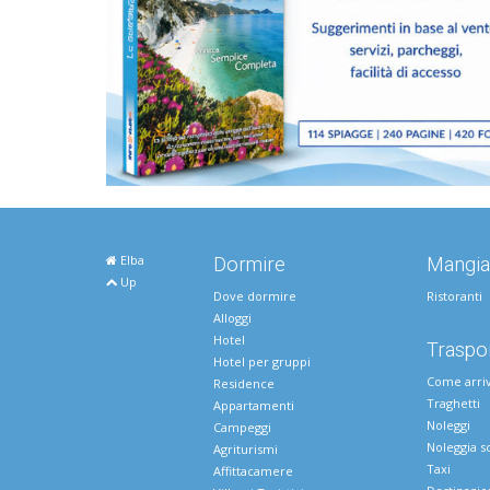
Elba
Dormire
Mangia
Up
Dove dormire
Ristoranti
Alloggi
Hotel
Traspor
Hotel per gruppi
Come arri
Residence
Traghetti
Appartamenti
Noleggi
Campeggi
Noleggia s
Agriturismi
Taxi
Affittacamere