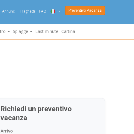
Preventivo Vacanza
Annunci
Traghetti
FAQ
ITA
ltro
Spiagge
Last minute
Cartina
ENG
DEU
NED
FRA
PYC
DAN
Richiedi un preventivo
ESP
vacanza
SLO
Arrivo