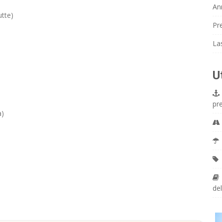
An
tte)
Pr
La
U
3
pr
a)
del