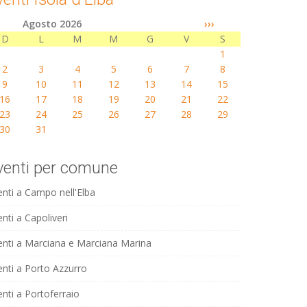
Agosto 2026
›››
D
L
M
M
G
V
S
1
2
3
4
5
6
7
8
9
10
11
12
13
14
15
16
17
18
19
20
21
22
23
24
25
26
27
28
29
30
31
venti per comune
enti a Campo nell'Elba
nti a Capoliveri
enti a Marciana e Marciana Marina
enti a Porto Azzurro
enti a Portoferraio