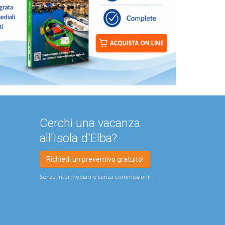
Cerchi una vacanza
all'Isola d'Elba?
Richiedi un preventivo gratuito!
Senza intermediari e senza commissioni!