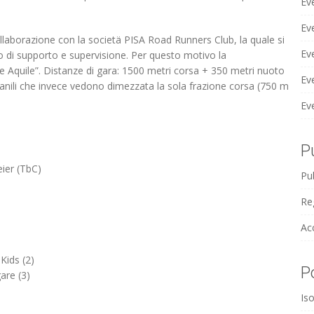
Ev
Ev
llaborazione con la societä PISA Road Runners Club, la quale si
Ev
lo di supporto e supervisione. Per questo motivo la
Aquile”. Distanze di gara: 1500 metri corsa + 350 metri nuoto
Ev
vanili che invece vedono dimezzata la sola frazione corsa (750 m
Ev
P
eier (TbC)
Pub
Reg
Ac
Kids (2)
P
are (3)
Iso