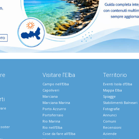
re
Visitare l'Elba
Territorio
Campo nell'Elba
Eventi Isola d'Elba
Capoliveri
Mappa Elba
Marciana
Spiagge
ti
Marciana Marina
Stabilimenti Balneari
vare
Porto Azzurro
Fotografie
Portoferraio
Annunci
Rio Marina
Comuni
cooter
Rio nell'Elba
Recensioni
Cose da fare all'Elba
Aziende