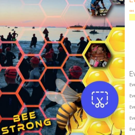
‹‹‹
E
Ev
Eve
Ev
Ev
Ev