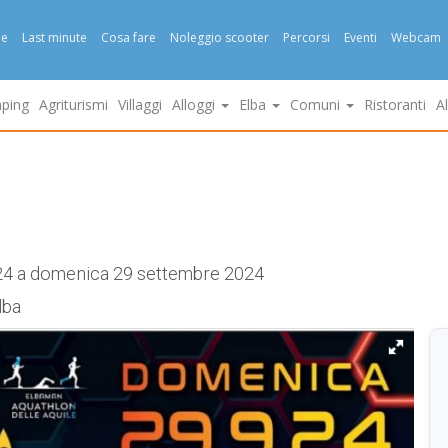
e
Last minute
Cosa fare
Noleggio scooter
Percorsi
Eventi
Webcam
ping
Agriturismi
Villaggi
Alloggi
Elba
Comuni
Ristoranti
A
24 a domenica 29 settembre 2024
lba