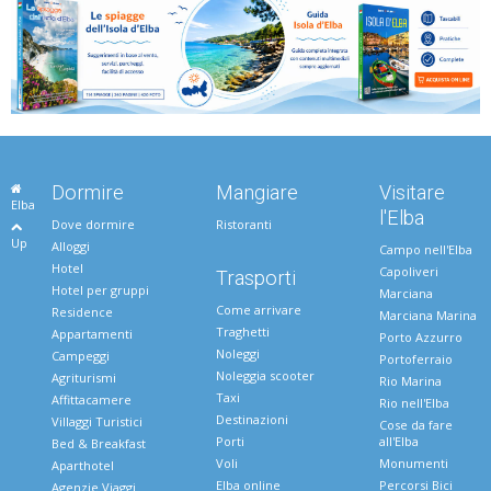
Dormire
Mangiare
Visitare
Elba
l'Elba
Dove dormire
Ristoranti
Up
Alloggi
Campo nell'Elba
Hotel
Capoliveri
Trasporti
Hotel per gruppi
Marciana
Come arrivare
Residence
Marciana Marina
Traghetti
Appartamenti
Porto Azzurro
Noleggi
Campeggi
Portoferraio
Noleggia scooter
Agriturismi
Rio Marina
Taxi
Affittacamere
Rio nell'Elba
Destinazioni
Villaggi Turistici
Cose da fare
Porti
all'Elba
Bed & Breakfast
Voli
Monumenti
Aparthotel
Elba online
Percorsi Bici
Agenzie Viaggi