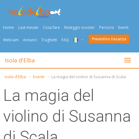
Home
Last minute
Cosa fare
Noleggio scooter
Percorsi
Eventi
Preventivo Vacanza
Webcam
Annunci
Traghetti
FAQ
ITA
Isola d'Elba
Togli
ENG
Isola d'Elba
Eventi
La magia del violino di Susanna di Scala
DEU
La magia del
NED
FRA
violino di Susanna
PYC
di Scala
DAN