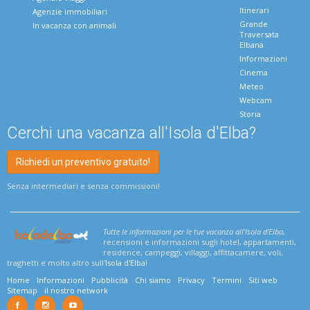
Itinerari
Agenzie immobiliari
Grande
In vacanza con animali
Traversata
Elbana
Informazioni
Cinema
Meteo
Webcam
Storia
Cerchi una vacanza all'Isola d'Elba?
Richiedi un preventivo gratuito!
Senza intermediari e senza commissioni!
Tutte le informazioni per le tue vacanza all'Isola d'Elba
,
recensioni e informazioni sugli hotel, appartamenti,
residence, campeggi, villaggi, affittacamere, voli,
traghetti e molto altro sull'
Isola d'Elba
!
Home
Informazioni
Pubblicità
Chi siamo
Privacy
Termini
Siti web
Sitemap
il nostro network