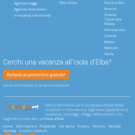
Elba online
Percorsi Bici
Agenzie Viaggi
Itinerari
Agenzie immobiliari
Grande
In vacanza con animali
Traversata
Elbana
Informazioni
Cinema
Meteo
Webcam
Storia
Cerchi una vacanza all'Isola d'Elba?
Richiedi un preventivo gratuito!
Senza intermediari e senza commissioni!
Tutte le informazioni per le tue vacanza all'Isola d'Elba
,
recensioni e informazioni sugli hotel, appartamenti,
residence, campeggi, villaggi, affittacamere, voli,
traghetti e molto altro sull'
Isola d'Elba
!
Home
Informazioni
Pubblicità
Chi siamo
Privacy
Termini
Siti web
Sitemap
il nostro network