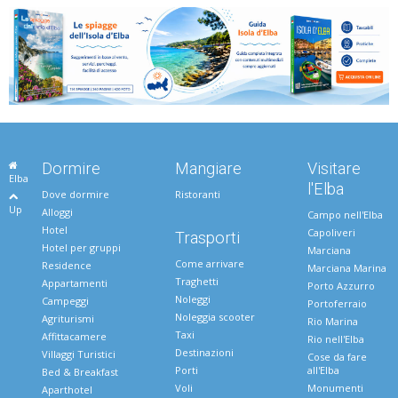
Dormire
Mangiare
Visitare
Elba
l'Elba
Dove dormire
Ristoranti
Up
Alloggi
Campo nell'Elba
Hotel
Capoliveri
Trasporti
Hotel per gruppi
Marciana
Come arrivare
Residence
Marciana Marina
Traghetti
Appartamenti
Porto Azzurro
Noleggi
Campeggi
Portoferraio
Noleggia scooter
Agriturismi
Rio Marina
Taxi
Affittacamere
Rio nell'Elba
Destinazioni
Villaggi Turistici
Cose da fare
Porti
all'Elba
Bed & Breakfast
Voli
Monumenti
Aparthotel