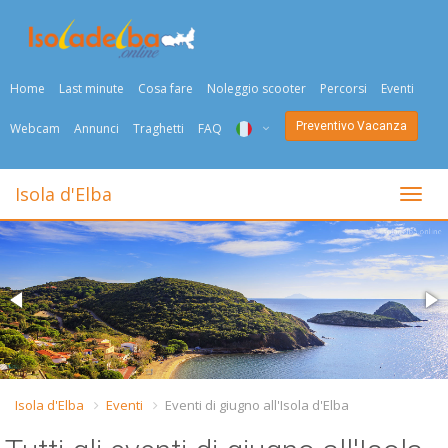
Home
Last minute
Cosa fare
Noleggio scooter
Percorsi
Eventi
Preventivo Vacanza
Webcam
Annunci
Traghetti
FAQ
ITA
Isola d'Elba
Togli
ENG
DEU
NED
FRA
PYC
Isola d'Elba
Eventi
Eventi di giugno all'Isola d'Elba
DAN