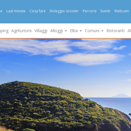
e
Last minute
Cosa fare
Noleggio scooter
Percorsi
Eventi
Webcam
ping
Agriturismi
Villaggi
Alloggi
Elba
Comuni
Ristoranti
A