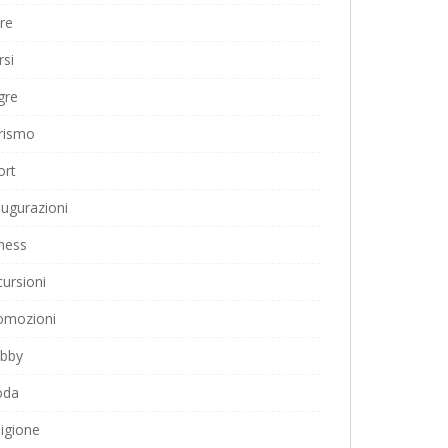
ere
rsi
gre
rismo
ort
augurazioni
tness
cursioni
omozioni
bby
da
ligione