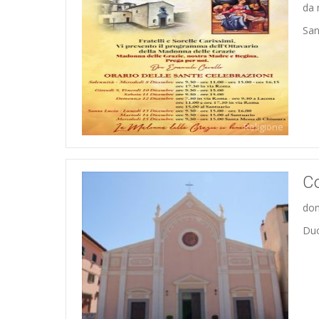
da 
San
Religione
Co
dom
Duo