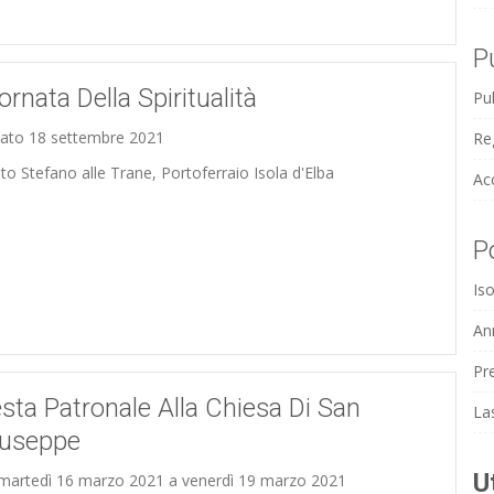
P
ornata Della Spiritualità
Pub
ato 18 settembre 2021
Reg
to Stefano alle Trane, Portoferraio Isola d'Elba
Ac
P
Iso
An
Pr
sta Patronale Alla Chiesa Di San
La
iuseppe
U
martedì 16 marzo 2021 a venerdì 19 marzo 2021