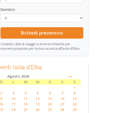
Bambini
Compila i dati di viaggio e invia la richiesta per
ricevere proposte per la tua vacanza all’Isola d’Elba.
venti Isola d'Elba
Agosto 2026
›››
D
L
M
M
G
V
S
1
2
3
4
5
6
7
8
9
10
11
12
13
14
15
16
17
18
19
20
21
22
23
24
25
26
27
28
29