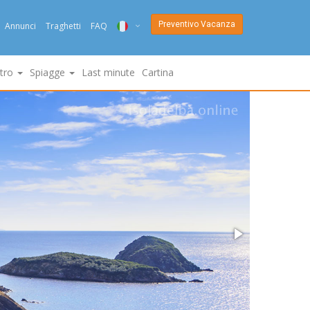
Preventivo Vacanza
Annunci
Traghetti
FAQ
ITA
ltro
Spiagge
Last minute
Cartina
ENG
DEU
NED
FRA
PYC
DAN
ESP
SLO