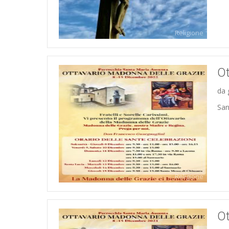
Religione
Ot
da 
San
Religione
Ot