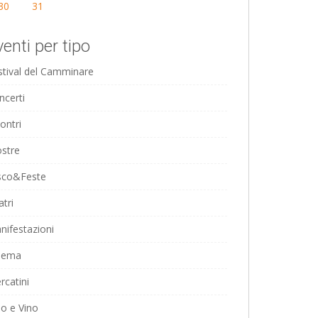
30
31
venti per tipo
stival del Camminare
ncerti
ontri
stre
sco&Feste
tri
nifestazioni
nema
rcatini
bo e Vino