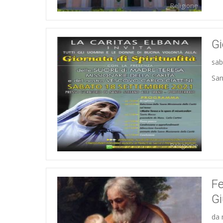
Religione
Gi
sab
San
Religione
Fe
G
da 