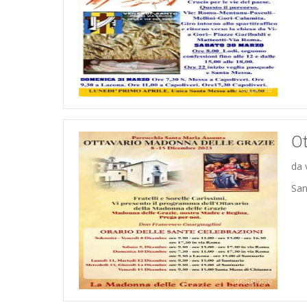
Religione
Ot
da 
San
Religione