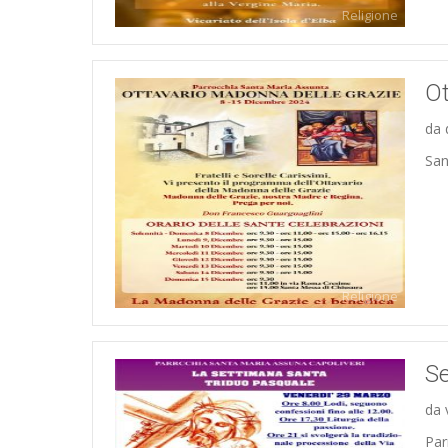
Religione
Ot
da 
San
Religione
Se
da 
Par