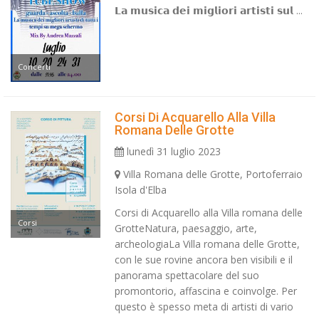
𝗟𝗮 𝗺𝘂𝘀𝗶𝗰𝗮 𝗱𝗲𝗶 𝗺𝗶𝗴𝗹𝗶𝗼𝗿𝗶 𝗮𝗿𝘁𝗶𝘀𝘁𝗶 𝘀𝘂𝗹 ...
Concerti
Corsi Di Acquarello Alla Villa
Romana Delle Grotte
lunedì 31 luglio 2023
Villa Romana delle Grotte, Portoferraio
Isola d'Elba
Corsi di Acquarello alla Villa romana delle
Corsi
GrotteNatura, paesaggio, arte,
archeologiaLa Villa romana delle Grotte,
con le sue rovine ancora ben visibili e il
panorama spettacolare del suo
promontorio, affascina e coinvolge. Per
questo è spesso meta di artisti di vario