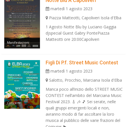
Notte Blu A Capoliveri
martedì 1 agosto 2023
Piazza Matteotti, Capoliveri Isola d'Elba
1 Agosto Notte Blu by Luciano Gaggia
djspecial Guest Gabry PontePiazza
Matteotti ore 20:00Capoliveri
Manifestazioni
Figli Di P.f. Street Music Contest
martedì 1 agosto 2023
Salotto, Procchio, Marciana Isola d'Elba
Manca poco all’inizio dello STREET MUSIC
CONTEST nell’ambito del Marciana Music
Festival 2023. 🎸 🎶 🎵 Sei serate, nelle
Concerti
quali gruppi emergenti locali e non,
avranno modo di far ascoltare la loro
musica al pubblico delle varie frazioni del
Comune: ▶️ ...