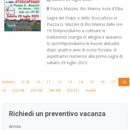
Piazza Mazzini, Rio Marina Isola d'Elba
Sagra del Polpo e dello Stoccafisso in
Piazza G. Mazzini di Rio Marina dalle ore
Sagre
19.30Riprendiamo a coltivare le
tradizioniSi mangia in allegria e aiutiamo
lo sportRiprendiamo le buone abitudini
dopo quattro anni di sosta forzata. Vi
aspettiamo numerosi alla prima sagra di
sabato 29 luglio 2023.
Indietro
[1-9]
10
11
12
13
14
15
16
17
18
19
[20-29]
[30-39]
[40-49]
[50-51]
Avanti
Richiedi un preventivo vacanza
Arrivo