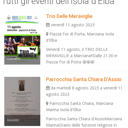
Tutti gli eventi dell'Isola d'Elba
ESP
Trio Delle Meraviglie
SLO
venerdì 11 agosto 2023
Piazza For di Porta, Marciana Isola
d'Elba
Venerdì 11 agosto, il TRIO DELLE
MERAVIGLIE a Marciana!!Dalle 21.30 in
Concerti
Piazza For di Porta 🤩🤩🤩
Parrocchia Santa Chiara D'Assisi
da martedì 8 agosto 2023 a venerdì 11
agosto 2023
Parrocchia Santa Chiara, Marciana
Marina Isola d'Elba
Parrocchia Santa Chiara d'AssisiMarciana
Incontri
MarinaOrario delle funzioni religiose in