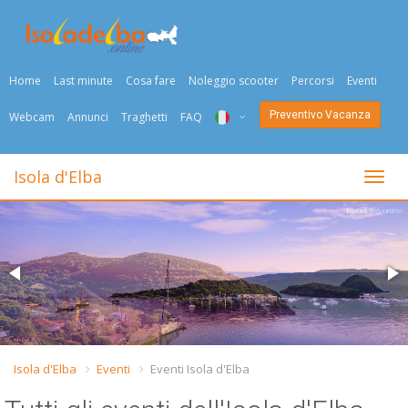
Home
Last minute
Cosa fare
Noleggio scooter
Percorsi
Eventi
Preventivo Vacanza
Webcam
Annunci
Traghetti
FAQ
ITA
Isola d'Elba
Togli
ENG
DEU
NED
FRA
PYC
Isola d'Elba
Eventi
Eventi Isola d'Elba
DAN