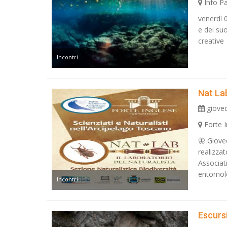
Info Pa
venerdì 
e dei suo
creative
Incontri
Nat Lab
gioved
Forte I
🦋 Gioved
realizzat
Associat
entomolo
Incontri
Escurs