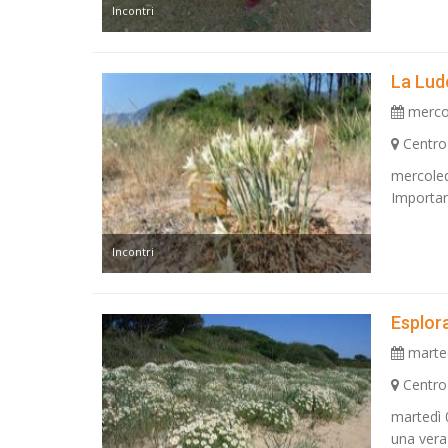
Incontri
La Lud
mercol
Centro
mercoled
Important
Incontri
Esplora
marted
Centro
martedì 
una vera 