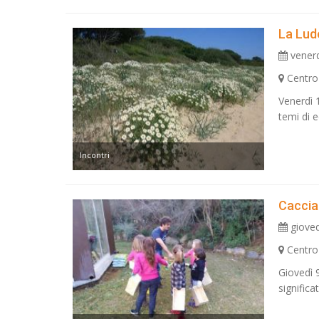
La Lud
venerd
Centro
Venerdì 
temi di e
Incontri
Caccia 
gioved
Centro
Giovedì 9
significa