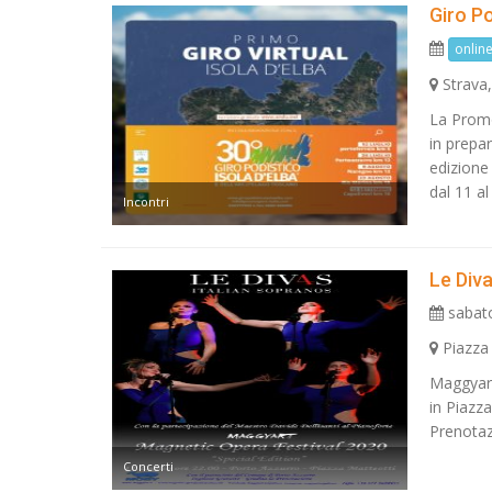
Giro Po
onlin
Strava,
La Promos
in prepa
edizione 
dal 11 al 
Incontri
Le Div
sabato
Piazza
Maggyart
in Piazz
Prenota
Concerti