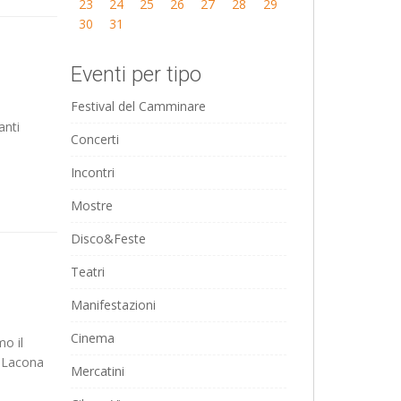
23
24
25
26
27
28
29
30
31
Eventi per tipo
Festival del Camminare
anti
Concerti
Incontri
Mostre
Disco&Feste
Teatri
Manifestazioni
Cinema
mo il
di Lacona
Mercatini