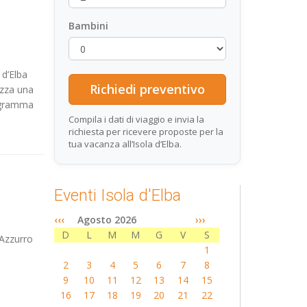
Bambini
 d’Elba
izza una
rogramma
Compila i dati di viaggio e invia la
richiesta per ricevere proposte per la
tua vacanza all’Isola d’Elba.
Eventi Isola d'Elba
‹‹‹
Agosto 2026
›››
D
L
M
M
G
V
S
 Azzurro
1
2
3
4
5
6
7
8
9
10
11
12
13
14
15
16
17
18
19
20
21
22