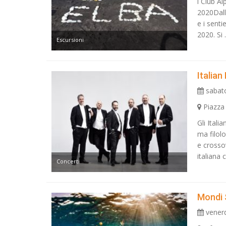
l Club Al
2020Dall
e i senti
2020. Si .
Escursioni
Italia
sabato
Piazza 
Gli Ital
ma filol
e crosso
italiana c
Concerti
Mondi 
venerd