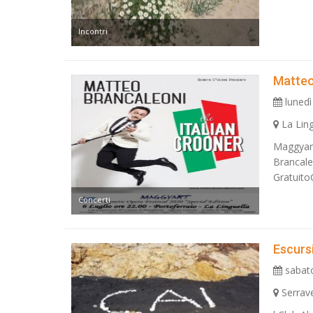
Incontri
Matteo
lunedì
La Ling
Maggyart
Brancale
Gratuito
Concerti
Escurs
sabato
Serrav