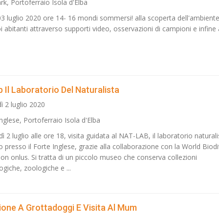
rk, Portoferraio Isola d'Elba
03 luglio 2020 ore 14- 16 mondi sommersi! alla scoperta dell'ambient
i abitanti attraverso supporti video, osservazioni di campioni e infine a
 Il Laboratorio Del Naturalista
ì 2 luglio 2020
nglese, Portoferraio Isola d'Elba
ì 2 luglio alle ore 18, visita guidata al NAT-LAB, il laboratorio naturali
o presso il Forte Inglese, grazie alla collaborazione con la World Biodi
ion onlus. Si tratta di un piccolo museo che conserva collezioni
giche, zoologiche e ...
ione A Grottadoggi E Visita Al Mum