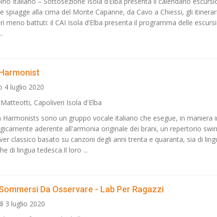
pino Italiano – Sottosezione Isola d’Elba presenta il calendario escursi
e spiagge alla cima del Monte Capanne, da Cavo a Chiessi, gli itinerari
eri meno battuti: il CAI Isola d’Elba presenta il programma delle escursi
..
n Harmonist
 4 luglio 2020
Matteotti, Capoliveri Isola d'Elba
ian Harmonists sono un gruppo vocale italiano che esegue, in maniera i
ogicamente aderente all'armonia originale dei brani, un repertorio swin
ver classico basato su canzoni degli anni trenta e quaranta, sia di lin
he di lingua tedesca.Il loro ...
Sommersi Da Osservare - Lab Per Ragazzi
ì 3 luglio 2020