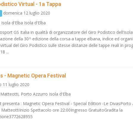
distico Virtual - 1a Tappa
domenica 12 luglio 2020
e
 Isola d'Elba Isola d'Elba
port GS Italia in qualità di organizzatore del Giro Podistico dell’Isola
razione della 30^ edizione della corsa a tappe elbana, indice ed organ
virtual del Giro Podistico sulle stesse distanze delle tappe reali in p
18 ...
as - Magnetic Opera Festival
 11 luglio 2020
 Matteotti, Porto Azzurro Isola d'Elba
 presenta : Magnetic Opera Festival - Special Edition -Le DivasPorto
a MatteottiInizio Spettacolo ore 22:00Ingresso GratuitoGradita la
zione3772628955