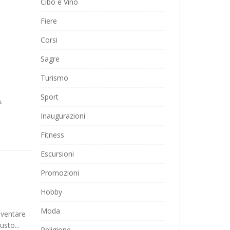
Cibo e Vino
Fiere
Corsi
Sagre
Turismo
Sport
.
Inaugurazioni
Fitness
Escursioni
Promozioni
Hobby
Moda
iventare
usto...
Religione