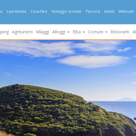
e
Last minute
Cosa fare
Noleggio scooter
Percorsi
Eventi
Webcam
ping
Agriturismi
Villaggi
Alloggi
Elba
Comuni
Ristoranti
A