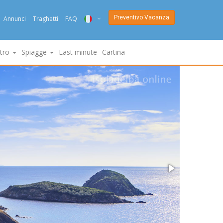
Preventivo Vacanza
Annunci
Traghetti
FAQ
ITA
ltro
Spiagge
Last minute
Cartina
ENG
DEU
NED
FRA
PYC
DAN
ESP
SLO