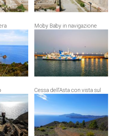
era
Moby Baby in navigazione
o
Cessa dell'Asta con vista sul
Golfo Stella