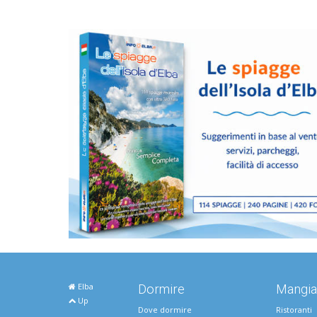
Elba
Dormire
Mangia
Up
Dove dormire
Ristoranti