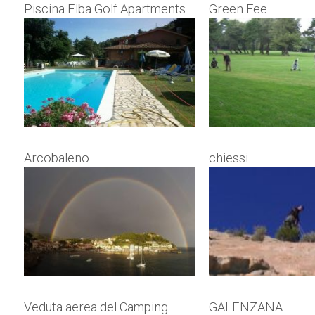
Piscina Elba Golf Apartments
Green Fee
Arcobaleno
chiessi
Veduta aerea del Camping
GALENZANA