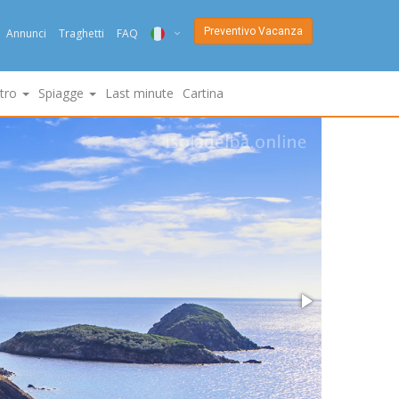
Preventivo Vacanza
Annunci
Traghetti
FAQ
ITA
ltro
Spiagge
Last minute
Cartina
ENG
DEU
NED
FRA
PYC
DAN
ESP
SLO