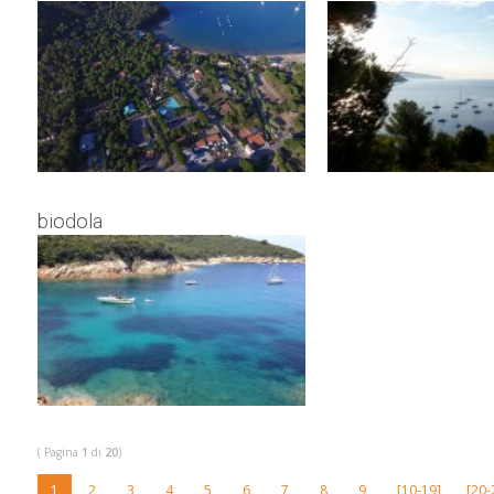
Lacona Pineta
biodola
( Pagina
1
di
20
)
1
2
3
4
5
6
7
8
9
[10-19]
[20-