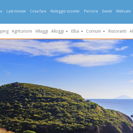
e
Last minute
Cosa fare
Noleggio scooter
Percorsi
Eventi
Webcam
ping
Agriturismi
Villaggi
Alloggi
Elba
Comuni
Ristoranti
A