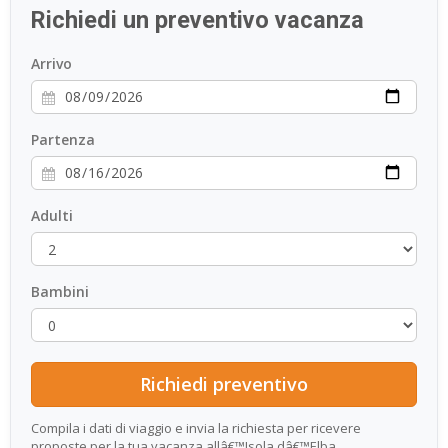
Richiedi un preventivo vacanza
ESP
Arrivo
SLO
Partenza
Adulti
Bambini
Compila i dati di viaggio e invia la richiesta per ricevere
proposte per la tua vacanza allâ€™Isola dâ€™Elba.