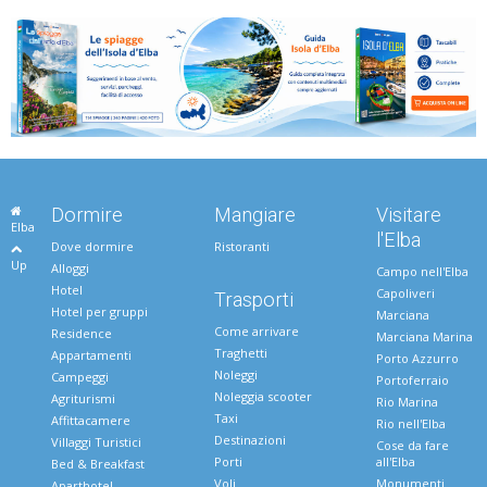
Dormire
Mangiare
Visitare
Elba
l'Elba
Dove dormire
Ristoranti
Up
Alloggi
Campo nell'Elba
Hotel
Capoliveri
Trasporti
Hotel per gruppi
Marciana
Come arrivare
Residence
Marciana Marina
Traghetti
Appartamenti
Porto Azzurro
Noleggi
Campeggi
Portoferraio
Noleggia scooter
Agriturismi
Rio Marina
Taxi
Affittacamere
Rio nell'Elba
Destinazioni
Villaggi Turistici
Cose da fare
Porti
all'Elba
Bed & Breakfast
Voli
Monumenti
Aparthotel