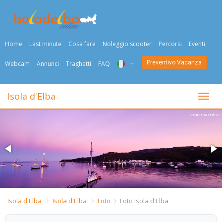
Home
Last minute
Cosa fare
Noleggio scooter
Percorsi
Eventi
Preventivo Vacanza
Webcam
Annunci
Traghetti
FAQ
ITA
Isola d'Elba
Togli
ENG
DEU
NED
FRA
PYC
Isola d'Elba
Isola d'Elba
Foto
Foto Isola d'Elba
DAN