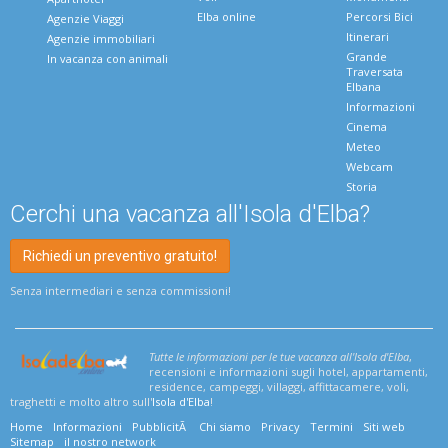
Elba online
Percorsi Bici
Agenzie Viaggi
Itinerari
Agenzie immobiliari
Grande
In vacanza con animali
Traversata
Elbana
Informazioni
Cinema
Meteo
Webcam
Storia
Cerchi una vacanza all'Isola d'Elba?
Richiedi un preventivo gratuito!
Senza intermediari e senza commissioni!
Tutte le informazioni per le tue vacanza all'Isola d'Elba
,
recensioni e informazioni sugli hotel, appartamenti,
residence, campeggi, villaggi, affittacamere, voli,
traghetti e molto altro sull'
Isola d'Elba
!
Home
Informazioni
PubblicitÃ
Chi siamo
Privacy
Termini
Siti web
Sitemap
il nostro network