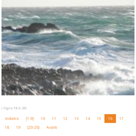
( Pagina
16
di
20
)
Indietro
[1-9]
10
11
12
13
14
15
16
17
18
19
[20-20]
Avanti