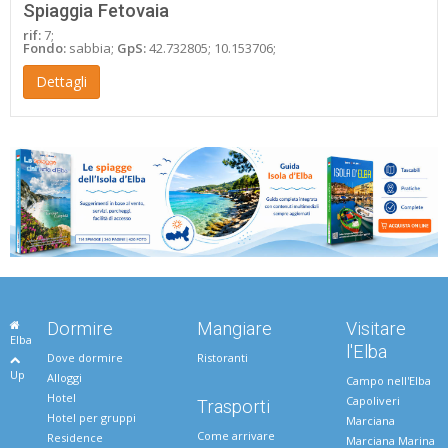
Spiaggia Fetovaia
rif:
7;
Fondo:
sabbia;
GpS:
42.732805; 10.153706;
Dettagli
Dormire
Mangiare
Visitare
Elba
l'Elba
Dove dormire
Ristoranti
Up
Alloggi
Campo nell'Elba
Hotel
Capoliveri
Trasporti
Hotel per gruppi
Marciana
Come arrivare
Residence
Marciana Marina