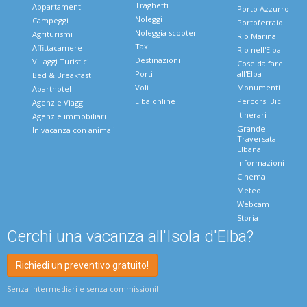
Traghetti
Appartamenti
Porto Azzurro
Noleggi
Campeggi
Portoferraio
Noleggia scooter
Agriturismi
Rio Marina
Taxi
Affittacamere
Rio nell'Elba
Destinazioni
Villaggi Turistici
Cose da fare
Porti
all'Elba
Bed & Breakfast
Voli
Monumenti
Aparthotel
Elba online
Percorsi Bici
Agenzie Viaggi
Itinerari
Agenzie immobiliari
Grande
In vacanza con animali
Traversata
Elbana
Informazioni
Cinema
Meteo
Webcam
Storia
Cerchi una vacanza all'Isola d'Elba?
Richiedi un preventivo gratuito!
Senza intermediari e senza commissioni!