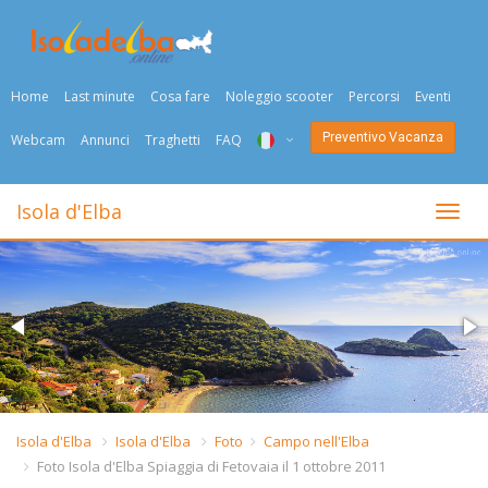
Home
Last minute
Cosa fare
Noleggio scooter
Percorsi
Eventi
Preventivo Vacanza
Webcam
Annunci
Traghetti
FAQ
ITA
Isola d'Elba
Togli
ENG
DEU
NED
FRA
PYC
Isola d'Elba
Isola d'Elba
Foto
Campo nell'Elba
Foto Isola d'Elba Spiaggia di Fetovaia il 1 ottobre 2011
DAN